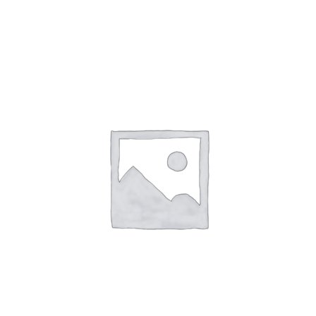
SHTOJE NË SHPORTË