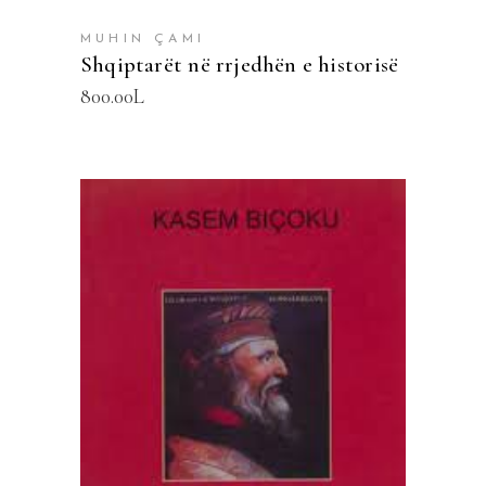
MUHIN ÇAMI
Shqiptarët në rrjedhën e historisë
800.00
L
SHTOJE NË SHPORTË