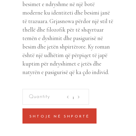
besimet e ndryshme në një botë
moderne ku identiteti dhe besimi janë
të trazuara. Grjasnowa përdor një stil të
thellë dhe filozofik për të shqyrtuar
temën e dyshimit dhe pasigurisë në
besim dhe jetën shpirtërore. Ky roman
është një udhëtim që përpiqet të japë
kuptim për ndryshimet e jetës dhe
natyrën e pasigurisë që ka çdo individ.
Zoti
nuk
është
SHTOJE NË SHPORTË
i
ndrojtur
quantity