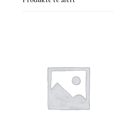
SHTOJE NË SHPORTË