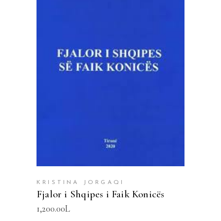
SHTOJE NË SHPORTË
KRISTINA JORGAQI
Fjalor i Shqipes i Faik Konicës
1,200.00
L