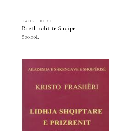
BAHRI BECI
Rreth rolit të Shqipes
800.00
L
SHTOJE NË SHPORTË