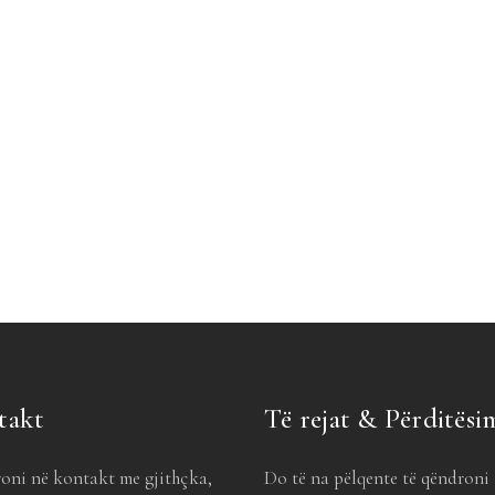
takt
Të rejat & Përditësi
oni në kontakt me gjithçka,
Do të na pëlqente të qëndroni