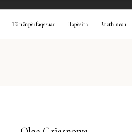
Të nënpërfaqësuar
Hapësira
Rreth nesh
Olga Grjasnowa