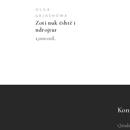
OLGA
GRJASNOWA
Zoti nuk është i
ndrojtur
1,000.00
L
Kon
Qëndr