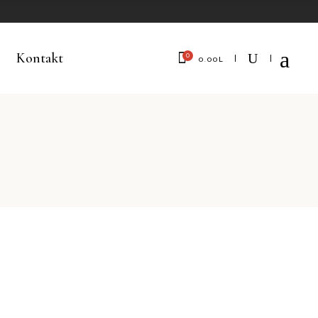
Kontakt
0
0.00
L
No products in the cart.