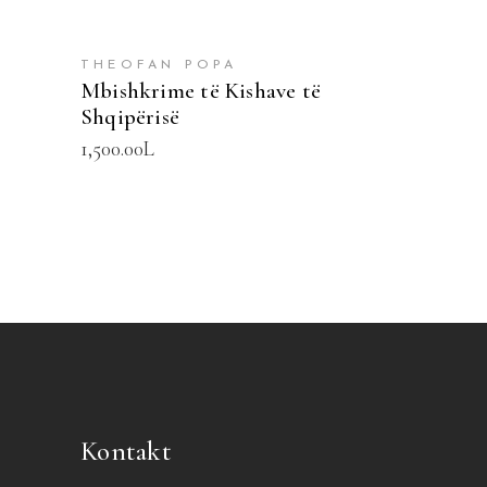
SHTOJE NË SHPORTË
THEOFAN POPA
Mbishkrime të Kishave të
Shqipërisë
1,500.00
L
Kontakt