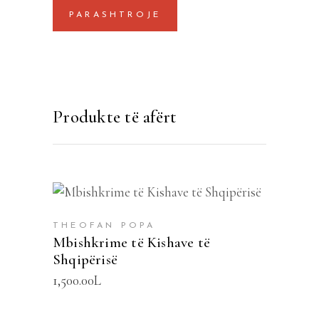
Produkte të afërt
SHTOJE NË SHPORTË
THEOFAN POPA
Mbishkrime të Kishave të
Shqipërisë
1,500.00
L