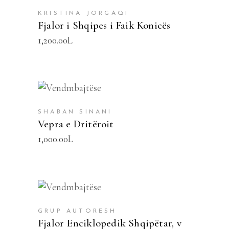
KRISTINA JORGAQI
Fjalor i Shqipes i Faik Konicës
1,200.00
L
SHTOJE NË SHPORTË
SHABAN SINANI
Vepra e Dritëroit
1,000.00
L
SHTOJE NË SHPORTË
GRUP AUTORESH
Fjalor Enciklopedik Shqipëtar, v