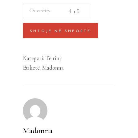
Trëndafilat
Anglezë
quantity
SHTOJE NË SHPORTË
Kategori:
Të rinj
Etiketë:
Madonna
Madonna