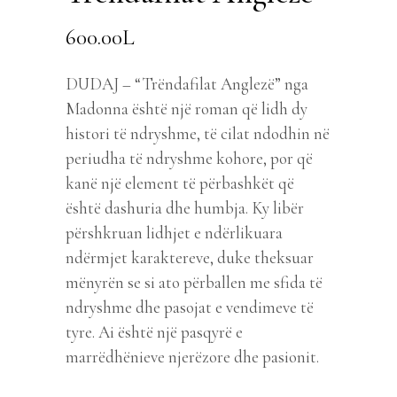
600.00
L
DUDAJ – “Trëndafilat Anglezë” nga
Madonna është një roman që lidh dy
histori të ndryshme, të cilat ndodhin në
periudha të ndryshme kohore, por që
kanë një element të përbashkët që
është dashuria dhe humbja. Ky libër
përshkruan lidhjet e ndërlikuara
ndërmjet karaktereve, duke theksuar
mënyrën se si ato përballen me sfida të
ndryshme dhe pasojat e vendimeve të
tyre. Ai është një pasqyrë e
marrëdhënieve njerëzore dhe pasionit.