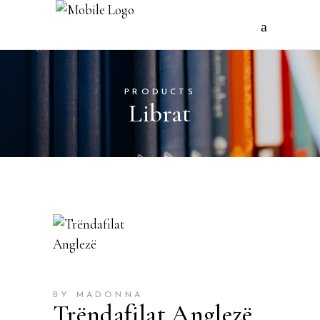
PRODUCTS
Librat
BY MADONNA
Trëndafilat Anglezë