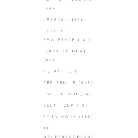
KRITIKË LETRARE
(44)
LETËRSI
(186)
LETËRSI
SHQIPTARE
(181)
LIBRA TË HUAJ
(63)
MJEKËSI
(1)
PËR FËMIJË
(243)
PSIKOLOGJI
(14)
SELF-HELP
(10)
STUDIMORË
(385)
TË
NËNPËRFAQËSUAR