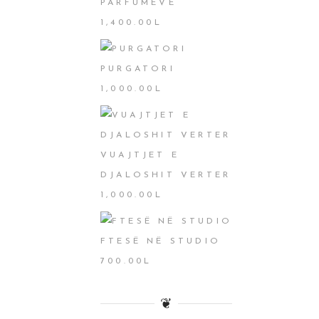
PARFUMEVE
1,400.00
L
PURGATORI
1,000.00
L
VUAJTJET E
DJALOSHIT VERTER
1,000.00
L
FTESË NË STUDIO
700.00
L
❦