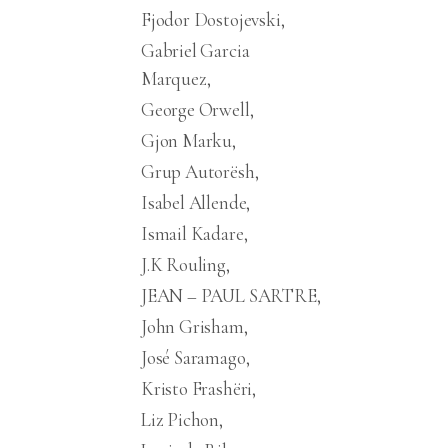
Fjodor Dostojevski
Gabriel Garcia
Marquez
George Orwell
Gjon Marku
Grup Autorësh
Isabel Allende
Ismail Kadare
J.K Rouling
JEAN – PAUL SARTRE
John Grisham
José Saramago
Kristo Frashëri
Liz Pichon