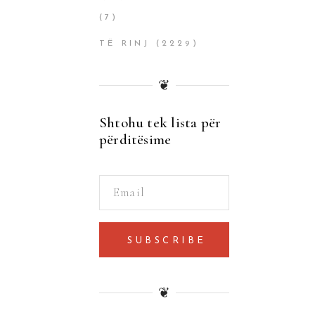
(7)
TË RINJ
(2229)
❦
Shtohu tek lista për
përditësime
SUBSCRIBE
❦