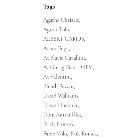
Tags
Agatha Christie
Agron Tufa
ALBERT CAMUS
Artan Fuga
At Flavio Cavallini
At Gjergj Fishta OFM
At Valentini
Blendi Fevziu
David Walliams
Dawn Huebner
Dom Anton Uka
Erich Fromm
Fabio Volo
Faik Konica