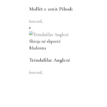
Mollët e zotit Pibodi
600.00
L
Shtoje në shportë
Madonna
Trëndafilat Anglezë
600.00
L