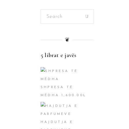
Search
for:
❦
5 librat e javës
SHPRESA TË
MËDHA
1,600.00
L
HAJDUTJA E