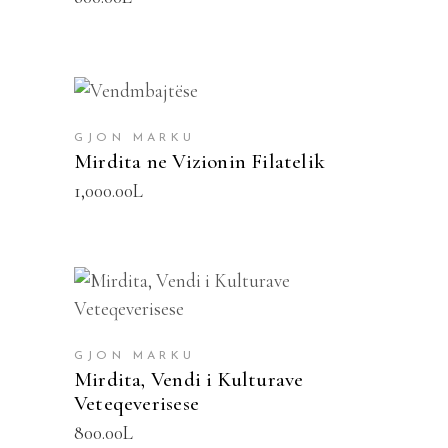
SHTOJE NË SHPORTË
GJON MARKU
Mirdita ne Vizionin Filatelik
1,000.00
L
SHTOJE NË SHPORTË
GJON MARKU
Mirdita, Vendi i Kulturave
Veteqeverisese
800.00
L