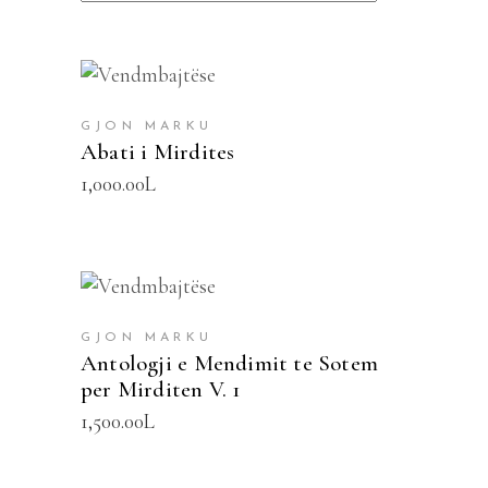
SHTOJE NË SHPORTË
GJON MARKU
Abati i Mirdites
1,000.00
L
SHTOJE NË SHPORTË
GJON MARKU
Antologji e Mendimit te Sotem
per Mirditen V. 1
1,500.00
L