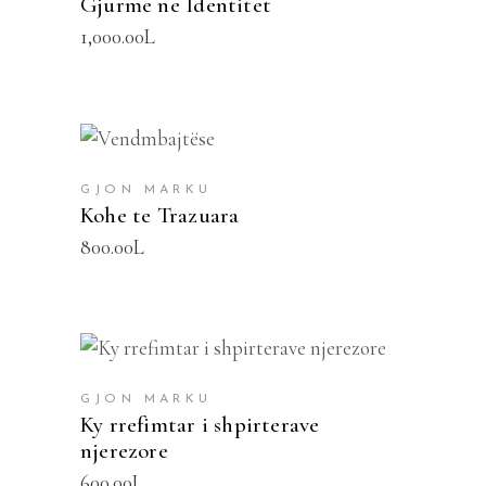
Gjurme ne Identitet
1,000.00
L
SHTOJE NË SHPORTË
GJON MARKU
Kohe te Trazuara
800.00
L
SHTOJE NË SHPORTË
GJON MARKU
Ky rrefimtar i shpirterave
njerezore
600.00
L