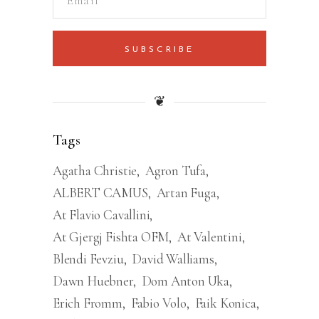
SUBSCRIBE
❦
Tags
Agatha Christie
Agron Tufa
ALBERT CAMUS
Artan Fuga
At Flavio Cavallini
At Gjergj Fishta OFM
At Valentini
Blendi Fevziu
David Walliams
Dawn Huebner
Dom Anton Uka
Erich Fromm
Fabio Volo
Faik Konica