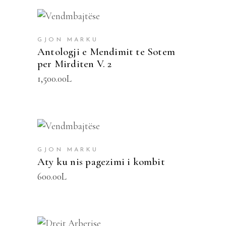
SHTOJE NË SHPORTË
GJON MARKU
Antologji e Mendimit te Sotem
per Mirditen V. 2
1,500.00
L
SHTOJE NË SHPORTË
GJON MARKU
Aty ku nis pagezimi i kombit
600.00
L