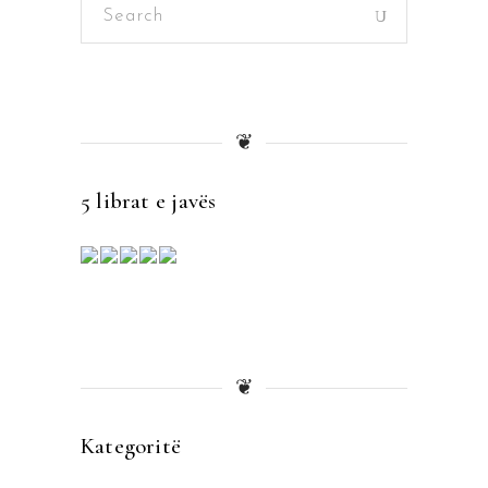
Search
for:
❦
5 librat e javës
❦
Kategoritë