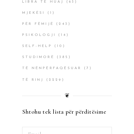
LIBRA TË HUAJ
(63)
MJEKËSI
(1)
PËR FËMIJË
(243)
PSIKOLOGJI
(14)
SELF-HELP
(10)
STUDIMORË
(385)
TË NËNPËRFAQËSUAR
(7)
TË RINJ
(2229)
❦
Shtohu tek lista për përditësime