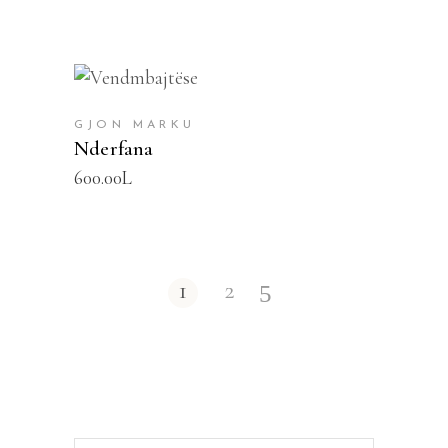
SHTOJE NË SHPORTË
GJON MARKU
Nderfana
600.00
L
1
2