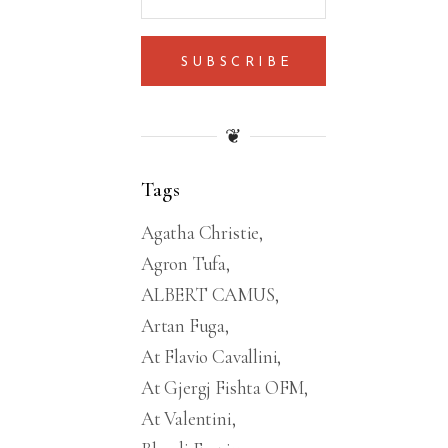
SUBSCRIBE
❦
Tags
Agatha Christie
Agron Tufa
ALBERT CAMUS
Artan Fuga
At Flavio Cavallini
At Gjergj Fishta OFM
At Valentini