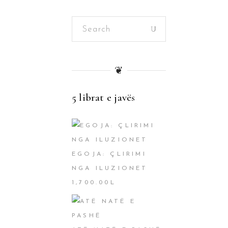
Search
for:
❦
5 librat e javës
EGOJA: ÇLIRIMI
NGA ILUZIONET
1,700.00
L