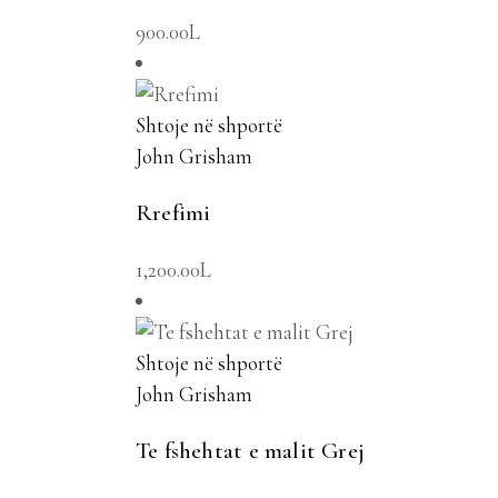
900.00
L
Shtoje në shportë
John Grisham
Rrefimi
1,200.00
L
Shtoje në shportë
John Grisham
Te fshehtat e malit Grej