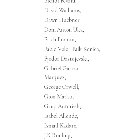
Blendi Fevziu
David Walliams
Dawn Huebner
Dom Anton Uka
Erich Fromm
Fabio Volo
Faik Konica
Fjodor Dostojevski
Gabriel Garcia
Marquez
George Orwell
Gjon Marku
Grup Autorësh
Isabel Allende
Ismail Kadare
J.K Rouling