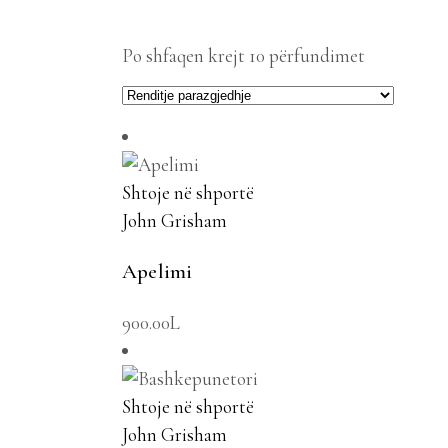
Po shfaqen krejt 10 përfundimet
Shtoje në shportë
John Grisham
Apelimi
900.00
L
Shtoje në shportë
John Grisham