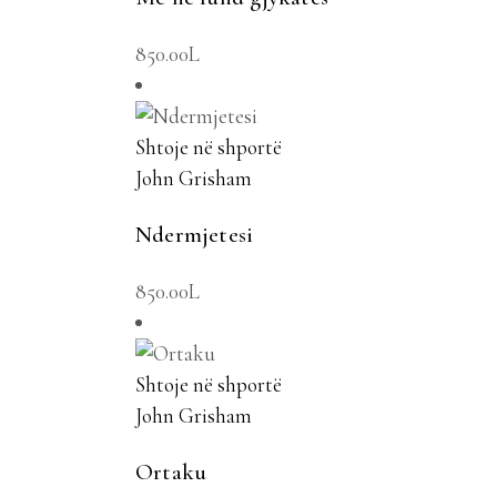
850.00
L
Shtoje në shportë
John Grisham
Ndermjetesi
850.00
L
Shtoje në shportë
John Grisham
Ortaku