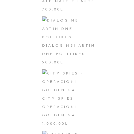
ATË NATË E PASHË
700.00
L
DIALOG MBI ARTIN
DHE POLITIKEN
500.00
L
CITY SPIES -
OPERACIONI
GOLDEN GATE
1,000.00
L