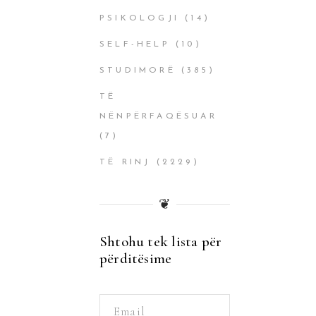
PSIKOLOGJI
(14)
SELF-HELP
(10)
STUDIMORË
(385)
TË
NËNPËRFAQËSUAR
(7)
TË RINJ
(2229)
❦
Shtohu tek lista për
përditësime