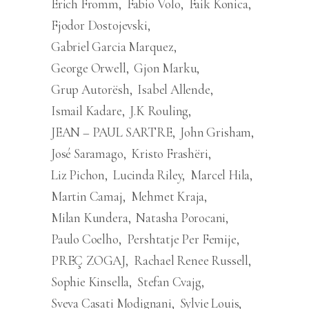
Erich Fromm
Fabio Volo
Faik Konica
Fjodor Dostojevski
Gabriel Garcia Marquez
George Orwell
Gjon Marku
Grup Autorësh
Isabel Allende
Ismail Kadare
J.K Rouling
JEAN – PAUL SARTRE
John Grisham
José Saramago
Kristo Frashëri
Liz Pichon
Lucinda Riley
Marcel Hila
Martin Camaj
Mehmet Kraja
Milan Kundera
Natasha Porocani
Paulo Coelho
Pershtatje Per Femije
PREÇ ZOGAJ
Rachael Renee Russell
Sophie Kinsella
Stefan Cvajg
Sveva Casati Modignani
Sylvie Louis