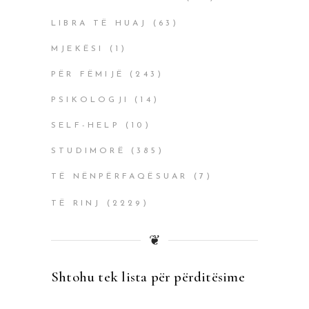
LIBRA TË HUAJ
(63)
MJEKËSI
(1)
PËR FËMIJË
(243)
PSIKOLOGJI
(14)
SELF-HELP
(10)
STUDIMORË
(385)
TË NËNPËRFAQËSUAR
(7)
TË RINJ
(2229)
❦
Shtohu tek lista për përditësime