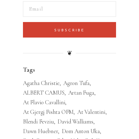
SUBSCRIBE
❦
Tags
Agatha Christie
Agron Tufa
ALBERT CAMUS
Artan Fuga
At Flavio Cavallini
At Gjergj Fishta OFM
At Valentini
Blendi Fevziu
David Walliams
Dawn Huebner
Dom Anton Uka