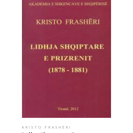
SHTOJE NË SHPORTË
KRISTO FRASHËRI