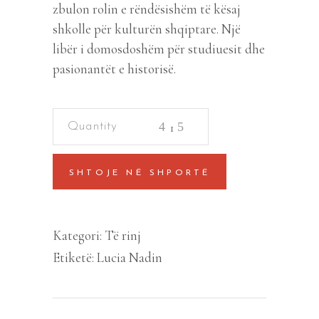
zbulon rolin e rëndësishëm të kësaj
shkolle për kulturën shqiptare. Një
libër i domosdoshëm për studiuesit dhe
pasionantët e historisë.
Matricola
della
scuola
SHTOJE NË SHPORTË
degli
albanesi
quantity
Kategori:
Të rinj
Etiketë:
Lucia Nadin