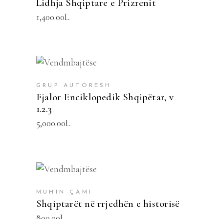
Lidhja Shqiptare e Prizrenit
1,400.00
L
SHTOJE NË SHPORTË
GRUP AUTORESH
Fjalor Enciklopedik Shqipëtar, v
1.2.3
5,000.00
L
SHTOJE NË SHPORTË
MUHIN ÇAMI
Shqiptarët në rrjedhën e historisë
800.00
L