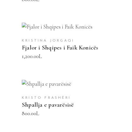
SHTOJE NË SHPORTË
KRISTINA JORGAQI
Fjalor i Shqipes i Faik Konicës
1,200.00
L
SHTOJE NË SHPORTË
KRISTO FRASHËRI
Shpallja e pavarësisë
800.00
L