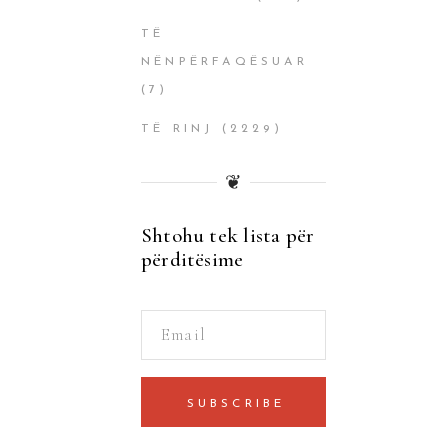
TË
NËNPËRFAQËSUAR
(7)
TË RINJ
(2229)
❦
Shtohu tek lista për
përditësime
SUBSCRIBE