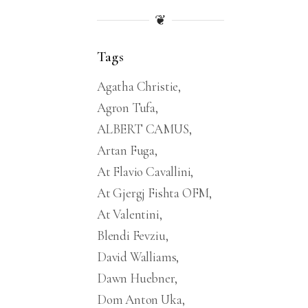
❦
Tags
Agatha Christie
Agron Tufa
ALBERT CAMUS
Artan Fuga
At Flavio Cavallini
At Gjergj Fishta OFM
At Valentini
Blendi Fevziu
David Walliams
Dawn Huebner
Dom Anton Uka