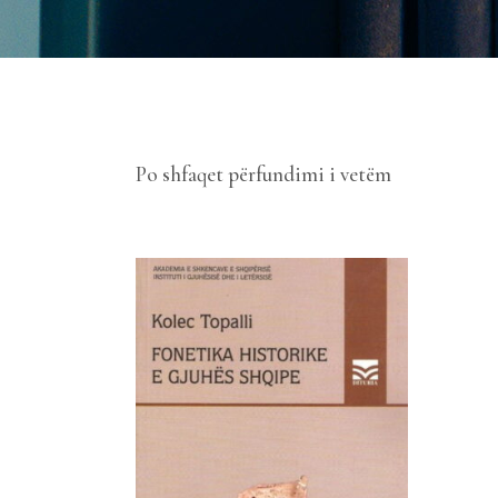
Po shfaqet përfundimi i vetëm
SHTOJE NË SHPORTË