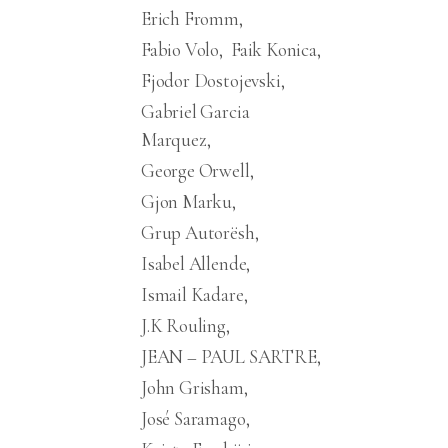
Erich Fromm
Fabio Volo
Faik Konica
Fjodor Dostojevski
Gabriel Garcia
Marquez
George Orwell
Gjon Marku
Grup Autorësh
Isabel Allende
Ismail Kadare
J.K Rouling
JEAN – PAUL SARTRE
John Grisham
José Saramago