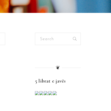
Search
for:
❦
5 librat e javës