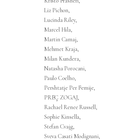
Kristo Frashëri
Liz Pichon
Lucinda Riley
Marcel Hila
Martin Camaj
Mehmet Kraja
Milan Kundera
Natasha Porocani
Paulo Coelho
Pershtatje Per Femije
PREÇ ZOGAJ
Rachael Renee Russell
Sophie Kinsella
Stefan Cvajg
Sveva Casati Modignani