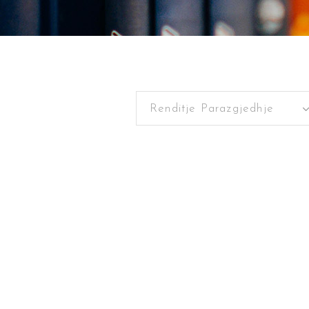
Renditje Parazgjedhje