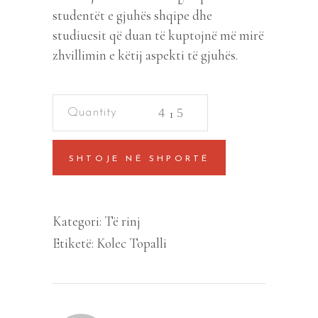
studentët e gjuhës shqipe dhe
studiuesit që duan të kuptojnë më mirë
zhvillimin e këtij aspekti të gjuhës.
Fonetika
historike
e
SHTOJE NË SHPORTË
gjuhës
shqipe
quantity
Kategori:
Të rinj
Etiketë:
Kolec Topalli