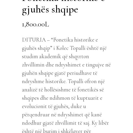
gjuhës shqipe
1,800.00
L
DITURIA – “Fonetika historike e
gjuhës shqip” i Kolec Topalli është një
studim akademik që shqyrton
zhvillimin dhe ndryshimet e tingujve në
gjuhën shqipe gjatë periudhave të
ndryshme historike. Topalli ofron një
analizë të hollësishme të fonetikës së
shqipes dhe ndihmon të kuptuarit e
evolucionit të gjuhës, duke u
përqendruar në ndryshimet që kanë
ndodhur gjatë zhvillimit të saj. Ky libër
është një burim i shkëlqyer për