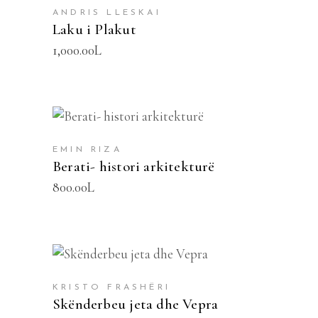
ANDRIS LLESKAI
Laku i Plakut
1,000.00
L
SHTOJE NË SHPORTË
EMIN RIZA
Berati- histori arkitekturë
800.00
L
SHTOJE NË SHPORTË
KRISTO FRASHËRI
Skënderbeu jeta dhe Vepra