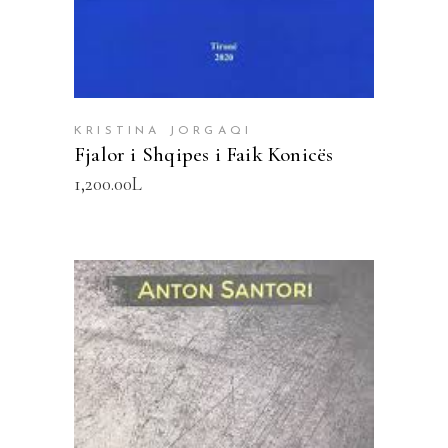
KRISTINA JORGAQI
Fjalor i Shqipes i Faik Konicës
1,200.00
L