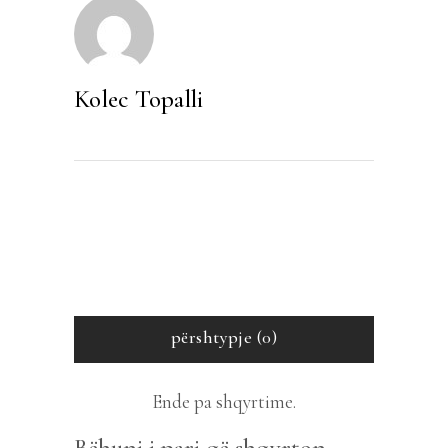
Kolec Topalli
përshtypje (0)
Ende pa shqyrtime.