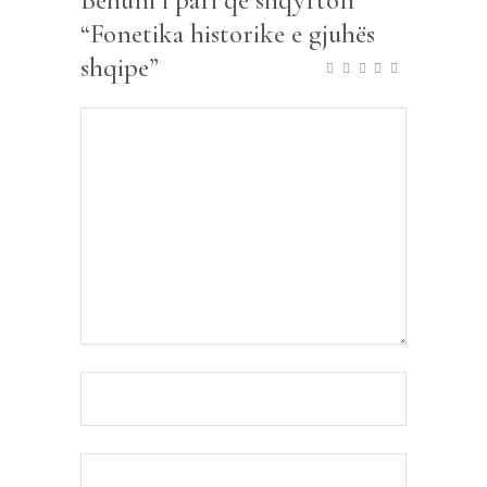
Bëhuni i pari që shqyrton
“Fonetika historike e gjuhës
shqipe”