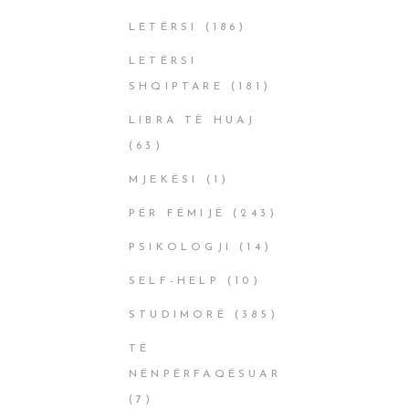
LETËRSI
(186)
LETËRSI
SHQIPTARE
(181)
LIBRA TË HUAJ
(63)
MJEKËSI
(1)
PËR FËMIJË
(243)
PSIKOLOGJI
(14)
SELF-HELP
(10)
STUDIMORË
(385)
TË
NËNPËRFAQËSUAR
(7)