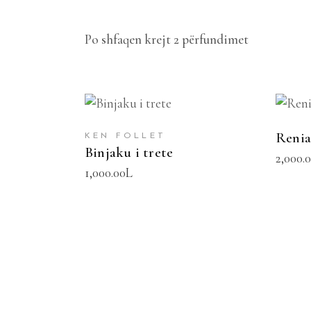
Po shfaqen krejt 2 përfundimet
SHTOJE NË SHPORTË
SH
Renia
KEN FOLLET
Binjaku i trete
2,000.
1,000.00
L