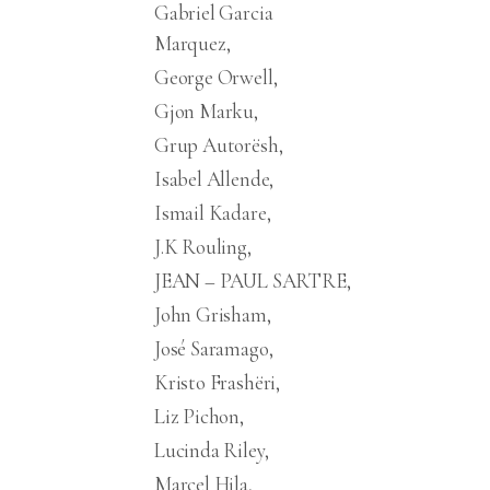
Gabriel Garcia
Marquez
George Orwell
Gjon Marku
Grup Autorësh
Isabel Allende
Ismail Kadare
J.K Rouling
JEAN – PAUL SARTRE
John Grisham
José Saramago
Kristo Frashëri
Liz Pichon
Lucinda Riley
Marcel Hila