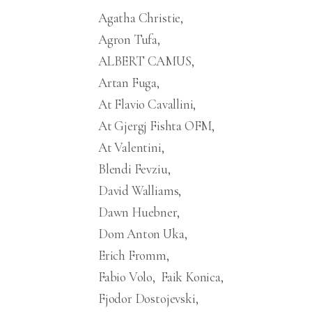
Agatha Christie
Agron Tufa
ALBERT CAMUS
Artan Fuga
At Flavio Cavallini
At Gjergj Fishta OFM
At Valentini
Blendi Fevziu
David Walliams
Dawn Huebner
Dom Anton Uka
Erich Fromm
Fabio Volo
Faik Konica
Fjodor Dostojevski