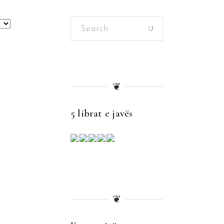
Search
for:
❦
5 librat e javës
❦