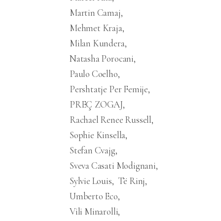
Martin Camaj
Mehmet Kraja
Milan Kundera
Natasha Porocani
Paulo Coelho
Pershtatje Per Femije
PREÇ ZOGAJ
Rachael Renee Russell
Sophie Kinsella
Stefan Cvajg
Sveva Casati Modignani
Sylvie Louis
Të Rinj
Umberto Eco
Vili Minarolli