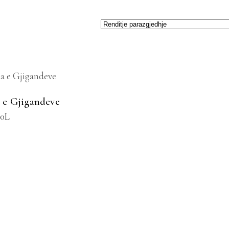
TOJE NË SHPORTË
 e Gjigandeve
00
L