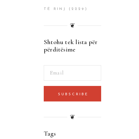
TË RINJ
(2229)
❦
Shtohu tek lista për
përditësime
SUBSCRIBE
❦
Tags