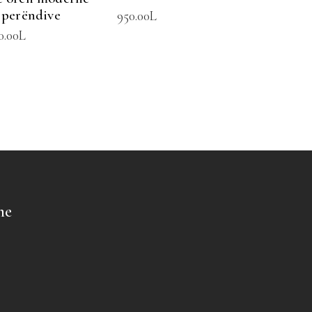
 perëndive
950.00
L
0.00
L
me