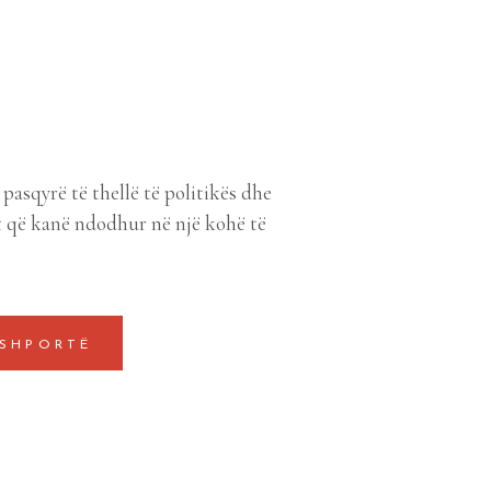
asqyrë të thellë të politikës dhe
t që kanë ndodhur në një kohë të
 SHPORTË