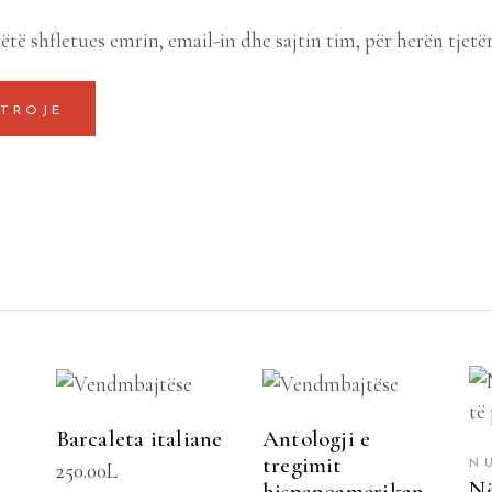
ëtë shfletues emrin, email-in dhe sajtin tim, për herën tjetë
SHTOJE NË
SHTOJE NË
SHPORTË
SHPORTË
Barcaleta italiane
Antologji e
tregimit
N
250.00
L
Në
hispanoamerikan