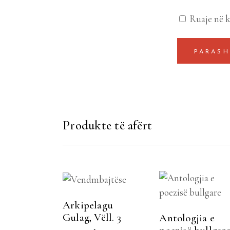
Ruaje në k
Produkte të afërt
SHTOJE NË
SHTOJE NË
SHPORTË
SHPORTË
Arkipelagu
Gulag, Vëll. 3
Antologjia e