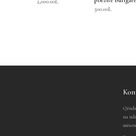
poezisë bullgar
2,000.00
L
500.00
L
Kon
Qëndr
na ndi
mësoni