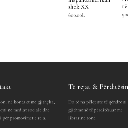
e
të
shek.XX
90
600.00
L
takt
Të rejat & Përditësi
oni në kontakt me gjithçka,
Do të na pëlqente të qëndroni
qni në mediat sociale dhe
gjithmonë të përditësuar me
 për promovimet e reja.
librarinë tonë.