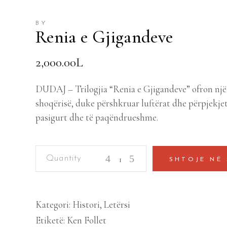
BY
Renia e Gjigandeve
2,000.00
L
DUDAJ – Trilogjia “Renia e Gjigandeve” ofron një p
shoqërisë, duke përshkruar luftërat dhe përpjekje
pasigurt dhe të paqëndrueshme.
Renia
SHTOJE NË
e
Gjigandeve
quantity
Kategori:
Histori
,
Letërsi
Etiketë:
Ken Follet