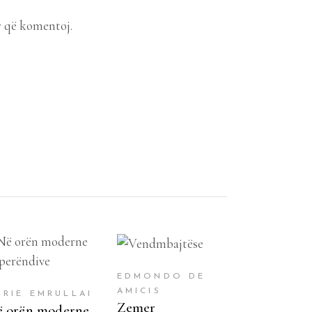
r që komentoj.
SHTOJE NË
SHTOJE NË
SHPORTË
SHPORTË
EDMONDO DE
AMICIS
URIE EMRULLAI
Zemer
 orën moderne