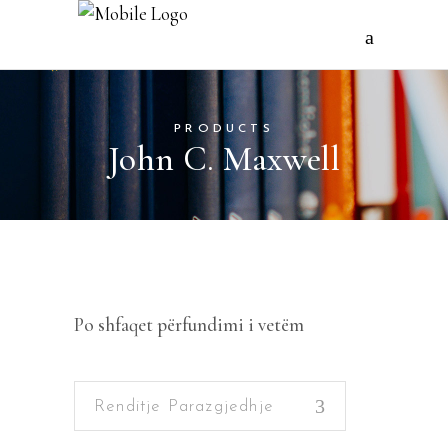
PRODUCTS
John C. Maxwell
Po shfaqet përfundimi i vetëm
Renditje Parazgjedhje