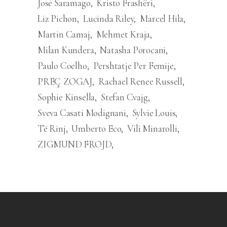
José Saramago
Kristo Frashëri
Liz Pichon
Lucinda Riley
Marcel Hila
Martin Camaj
Mehmet Kraja
Milan Kundera
Natasha Porocani
Paulo Coelho
Pershtatje Per Femije
PREÇ ZOGAJ
Rachael Renee Russell
Sophie Kinsella
Stefan Cvajg
Sveva Casati Modignani
Sylvie Louis
Të Rinj
Umberto Eco
Vili Minarolli
ZIGMUND FROJD