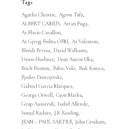
Tags
Agatha Christie
Agron Tufa
ALBERT CAMUS
Artan Fuga
At Flavio Cavallini
At Gjergj Fishta OFM
At Valentini
Blendi Fevziu
David Walliams
Dawn Huebner
Dom Anton Uka
Erich Fromm
Fabio Volo
Faik Konica
Fjodor Dostojevski
Gabriel Garcia Marquez
George Orwell
Gjon Marku
Grup Autorësh
Isabel Allende
Ismail Kadare
J.K Rouling
JEAN – PAUL SARTRE
John Grisham