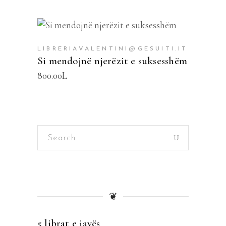
SHTOJE NË SHPORTË
LIBRERIAVALENTINI@GESUITI.IT
Si mendojnë njerëzit e suksesshëm
800.00
L
Search
for:
❦
5 librat e javës