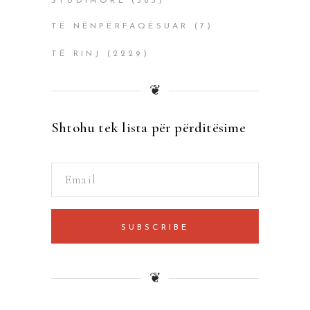
STUDIMORË
(385)
TË NËNPËRFAQËSUAR
(7)
TË RINJ
(2229)
❦
Shtohu tek lista për përditësime
SUBSCRIBE
❦