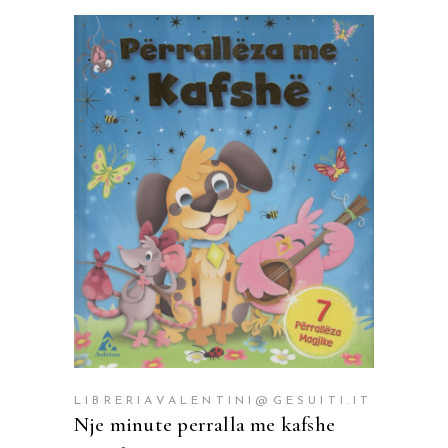
SHTOJE NË SHPORTË
LIBRERIAVALENTINI@GESUITI.IT
Nje minute perralla me kafshe