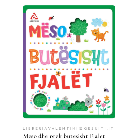
SHTOJE NË SHPORTË
LIBRERIAVALENTINI@GESUITI.IT
Meso dhe prek butesisht Fjalet