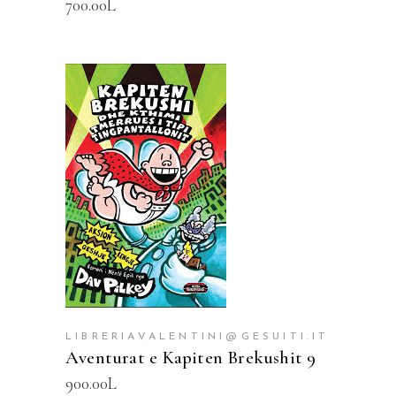
700.00
L
SHTOJE NË SHPORTË
LIBRERIAVALENTINI@GESUITI.IT
Aventurat e Kapiten Brekushit 9
900.00
L