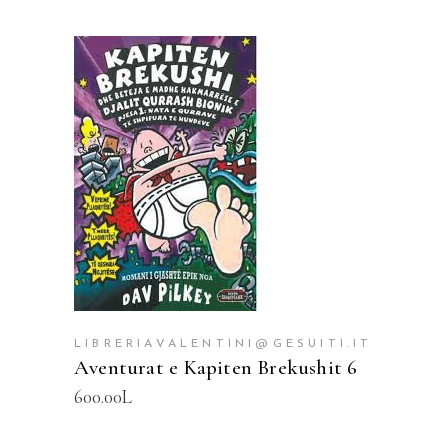
SHTOJE NË SHPORTË
LIBRERIAVALENTINI@GESUITI.IT
Aventurat e Kapiten Brekushit 6
600.00
L