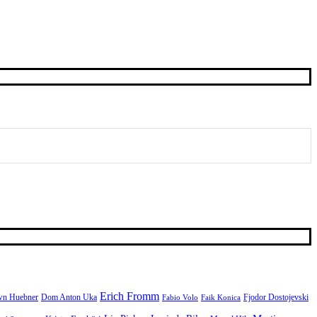
Erich Fromm
n Huebner
Fjodor Dostojevski
Dom Anton Uka
Fabio Volo
Faik Konica