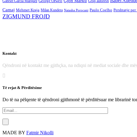
Gjon Marku
Isabel Allend
George Orwell
Gabriel Garcia Marquez
Grup autorësh
Camaj
Mehmet Kraja
Paulo Coelho
Pershtatje per
Milan Kundera
Natasha Porocani
ZIGMUND FROJD
Kontakt
Qëndroni në kontakt me gjithçka, na ndiqni në mediat sociale dhe mës
Të rejat & Përditësime
Do të na pëlqente të qëndroni gjithmonë të përditësuar me librarinë to
MADE BY
Fatmir Nikolli