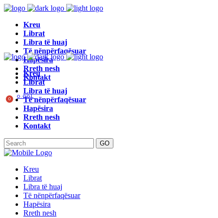
Kreu
Librat
Libra të huaj
Të nënpërfaqësuar
Hapësira
Rreth nesh
Kreu
Kontakt
Librat
Libra të huaj
0.00
L
Të nënpërfaqësuar
0
Hapësira
Rreth nesh
Kontakt
GO
Kreu
Librat
Libra të huaj
Të nënpërfaqësuar
Hapësira
Rreth nesh