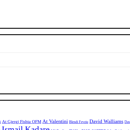
At Valentini
David Walliams
At Gjergj Fishta OFM
i
Blendi Fevziu
Daw
Ismail Kadare