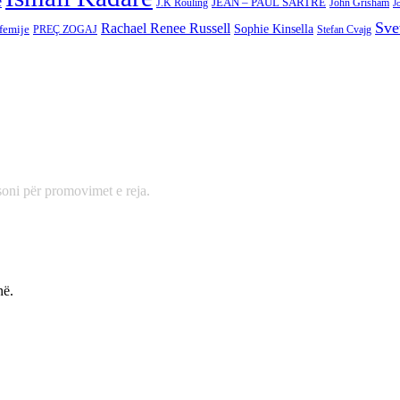
e
JEAN – PAUL SARTRE
J.K Rouling
John Grisham
J
Sve
Rachael Renee Russell
 femije
Sophie Kinsella
PREÇ ZOGAJ
Stefan Cvajg
oni për promovimet e reja.
në.