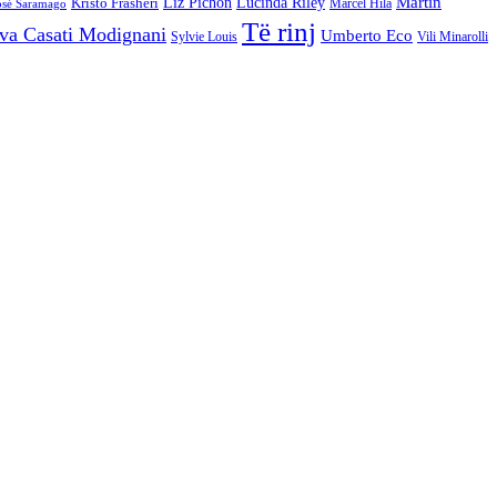
Martin
Kristo Frashëri
Liz Pichon
Lucinda Riley
Marcel Hila
osé Saramago
Të rinj
va Casati Modignani
Umberto Eco
Sylvie Louis
Vili Minarolli