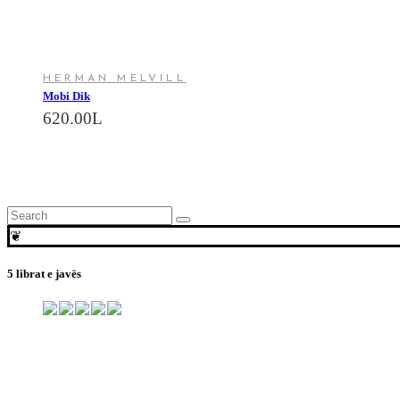
HERMAN MELVILL
Mobi Dik
620.00
L
Search
for:
❦
5 librat e javës