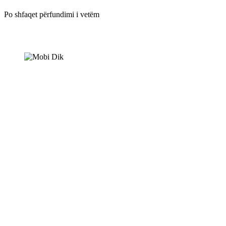
Herman Melvill
Po shfaqet përfundimi i vetëm
SHTOJE NË SHPORTË