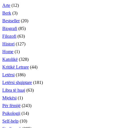
Arte
(12)
Berk
(3)
Bestseller
(20)
Biografi
(85)
Filozofi
(63)
Histori
(127)
Home
(1)
Katolikë
(328)
Kritikë Letrare
(44)
Letërsi
(186)
Letërsi shqiptare
(181)
Libra të huaj
(63)
Mjekësi
(1)
Për fëmijë
(243)
Psikologji
(14)
Self-help
(10)