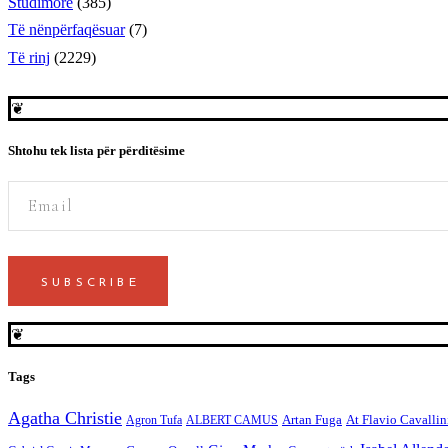
Studimorë
(385)
Të nënpërfaqësuar
(7)
Të rinj
(2229)
❦
Shtohu tek lista për përditësime
SUBSCRIBE
❦
Tags
Agatha Christie
Artan Fuga
At Flavio Cavallin
Agron Tufa
ALBERT CAMUS