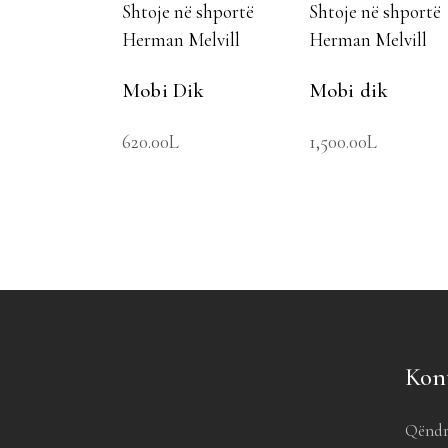
Shtoje në shportë
Shtoje në shportë
Herman Melvill
Herman Melvill
Mobi Dik
Mobi dik
620.00
L
1,500.00
L
Kon
Qëndr