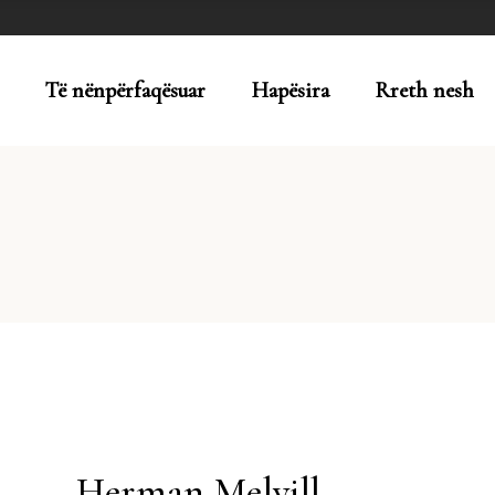
Të nënpërfaqësuar
Hapësira
Rreth nesh
Herman Melvill