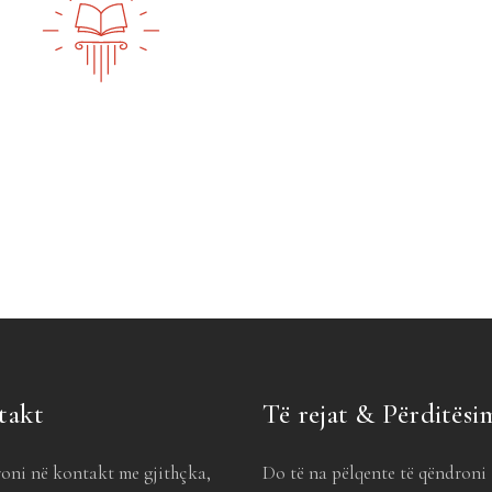
takt
Të rejat & Përditësi
oni në kontakt me gjithçka,
Do të na pëlqente të qëndroni