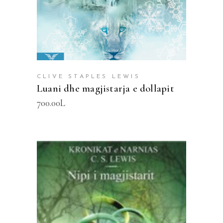
CLIVE STAPLES LEWIS
Luani dhe magjistarja e dollapit
700.00
L