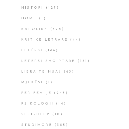
HISTORI
(127)
HOME
(1)
KATOLIKË
(328)
KRITIKË LETRARE
(44)
LETËRSI
(186)
LETËRSI SHQIPTARE
(181)
LIBRA TË HUAJ
(63)
MJEKËSI
(1)
PËR FËMIJË
(243)
PSIKOLOGJI
(14)
SELF-HELP
(10)
STUDIMORË
(385)