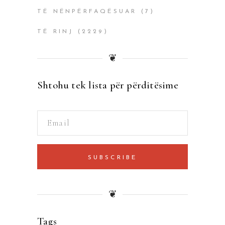
TË NËNPËRFAQËSUAR
(7)
TË RINJ
(2229)
❦
Shtohu tek lista për përditësime
SUBSCRIBE
❦
Tags