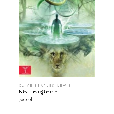
SHTOJE NË SHPORTË
CLIVE STAPLES LEWIS
Nipi i magjistarit
700.00
L