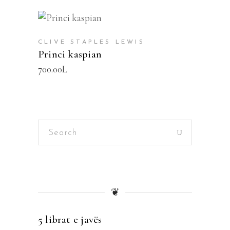
SHTOJE NË SHPORTË
CLIVE STAPLES LEWIS
Princi kaspian
700.00
L
Search
for:
❦
5 librat e javës