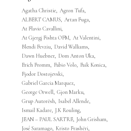
Agatha Christie
Agron Tufa
ALBERT CAMUS
Artan Fuga
At Flavio Cavallini
At Gjergj Fishta OFM
At Valentini
Blendi Fevziu
David Walliams
Dawn Huebner
Dom Anton Uka
Erich Fromm
Fabio Volo
Faik Konica
Fjodor Dostojevski
Gabriel Garcia Marquez
George Orwell
Gjon Marku
Grup Autorësh
Isabel Allende
Ismail Kadare
J.K Rouling
JEAN – PAUL SARTRE
John Grisham
José Saramago
Kristo Frashëri