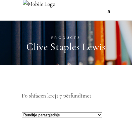
PRODUCTS
Clive Staples Lewis
Po shfaqen krejt 7 përfundimet