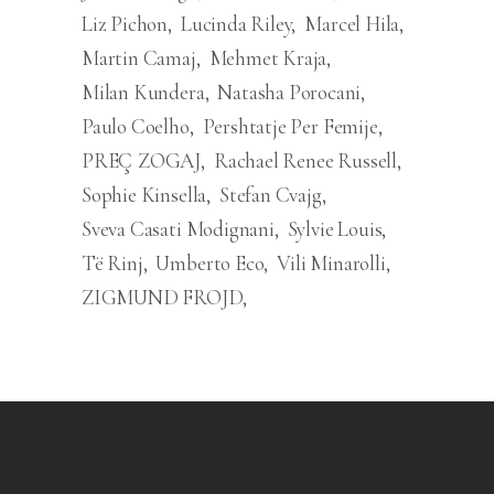
Liz Pichon
Lucinda Riley
Marcel Hila
Martin Camaj
Mehmet Kraja
Milan Kundera
Natasha Porocani
Paulo Coelho
Pershtatje Per Femije
PREÇ ZOGAJ
Rachael Renee Russell
Sophie Kinsella
Stefan Cvajg
Sveva Casati Modignani
Sylvie Louis
Të Rinj
Umberto Eco
Vili Minarolli
ZIGMUND FROJD