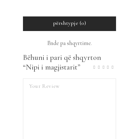
përshtypje (0)
Ende pa shqyrtime.
Bëhuni i pari që shqyrton
“Nipi i magjistarit”