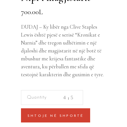
700.00
L
DUDAJ – Ky libër nga Clive Staples
Lewis është pjesë e serisë “Kronikat e
Narnia” dhe tregon udhëtimin e një
djaloshi dhe magjistarit në një botë të
mbushur me krijesa fantastike dhe
aventura, ku përballen me sfida që
testojnë karakterin dhe guximin e tyre.
Nipi
i
magjistarit
SHTOJE NË SHPORTË
quantity