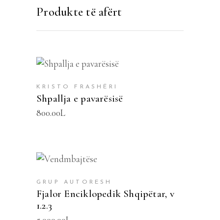
Produkte të afërt
SHTOJE NË SHPORTË
KRISTO FRASHËRI
Shpallja e pavarësisë
800.00
L
SHTOJE NË SHPORTË
GRUP AUTORESH
Fjalor Enciklopedik Shqipëtar, v
1.2.3
5,000.00
L