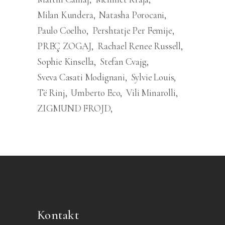
Milan Kundera
Natasha Porocani
Paulo Coelho
Pershtatje Per Femije
PREÇ ZOGAJ
Rachael Renee Russell
Sophie Kinsella
Stefan Cvajg
Sveva Casati Modignani
Sylvie Louis
Të Rinj
Umberto Eco
Vili Minarolli
ZIGMUND FROJD
Kontakt