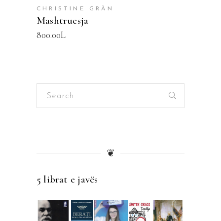
CHRISTINE GRÄN
Mashtruesja
800.00
L
Search
for:
❦
5 librat e javës