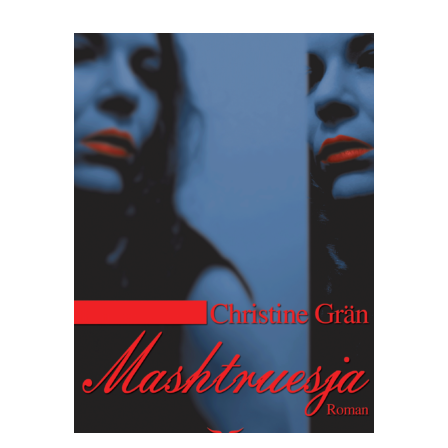
SHTOJE NË SHPORTË