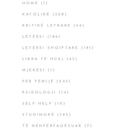
HOME
(1)
KATOLIKË
(328)
KRITIKË LETRARE
(44)
LETËRSI
(186)
LETËRSI SHQIPTARE
(181)
LIBRA TË HUAJ
(63)
MJEKËSI
(1)
PËR FËMIJË
(243)
PSIKOLOGJI
(14)
SELF-HELP
(10)
STUDIMORË
(385)
TË NËNPËRFAQËSUAR
(7)