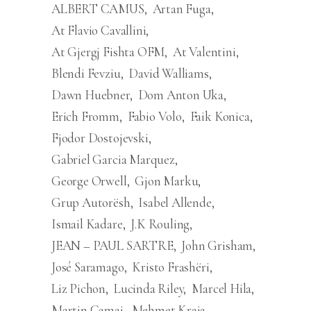
ALBERT CAMUS
Artan Fuga
At Flavio Cavallini
At Gjergj Fishta OFM
At Valentini
Blendi Fevziu
David Walliams
Dawn Huebner
Dom Anton Uka
Erich Fromm
Fabio Volo
Faik Konica
Fjodor Dostojevski
Gabriel Garcia Marquez
George Orwell
Gjon Marku
Grup Autorësh
Isabel Allende
Ismail Kadare
J.K Rouling
JEAN – PAUL SARTRE
John Grisham
José Saramago
Kristo Frashëri
Liz Pichon
Lucinda Riley
Marcel Hila
Martin Camaj
Mehmet Kraja