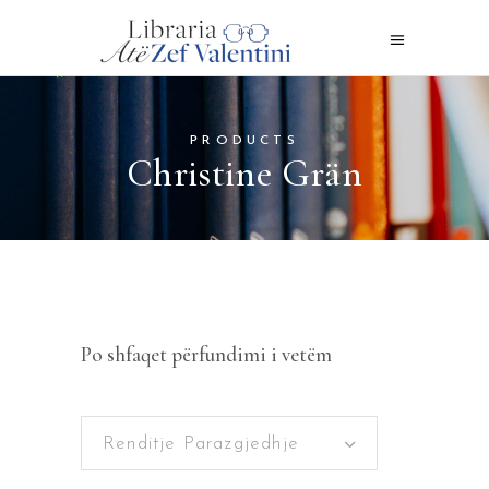
PRODUCTS
Christine Grän
Po shfaqet përfundimi i vetëm
Renditje Parazgjedhje