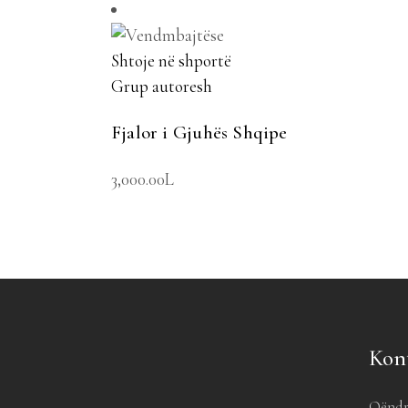
Shtoje në shportë
Grup autoresh
Fjalor i Gjuhës Shqipe
3,000.00
L
Kon
Qëndr