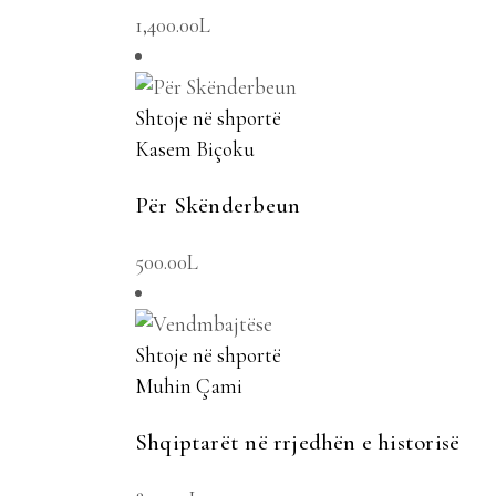
1,400.00
L
Shtoje në shportë
Kasem Biçoku
Për Skënderbeun
500.00
L
Shtoje në shportë
Muhin Çami
Shqiptarët në rrjedhën e historisë