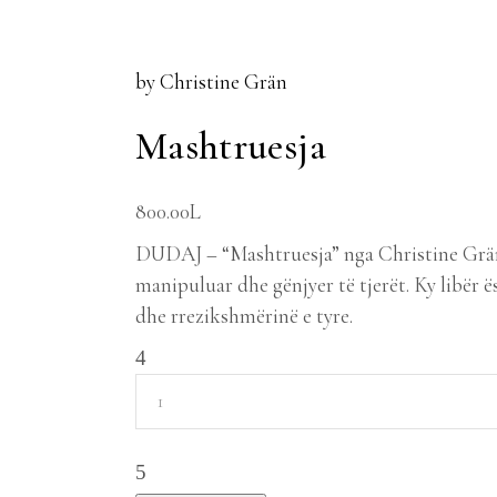
by Christine Grän
Mashtruesja
800.00
L
DUDAJ – “Mashtruesja” nga Christine Grän 
manipuluar dhe gënjyer të tjerët. Ky libër 
dhe rrezikshmërinë e tyre.
Mashtruesja
quantity