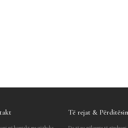
takt
Të rejat & Përditësi
oni në kontakt me gjithçka,
Do të na pëlqente të qëndroni