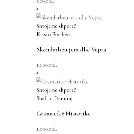
800.00
L
Shtoje në shportë
Kristo Frashëri
Skënderbeu jeta dhe Vepra
1,600.00
L
Shtoje në shportë
Shaban Demiraj
Gramatikë Historike
1,000.00
L