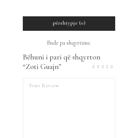
përshtypje (0)
Ende pa shqyrtime.
Bëhuni i pari që shqyrton
“Zoti Guajn”