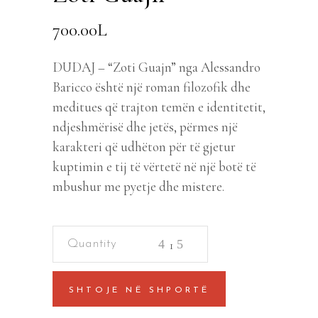
700.00
L
DUDAJ – “Zoti Guajn” nga Alessandro
Baricco është një roman filozofik dhe
meditues që trajton temën e identitetit,
ndjeshmërisë dhe jetës, përmes një
karakteri që udhëton për të gjetur
kuptimin e tij të vërtetë në një botë të
mbushur me pyetje dhe mistere.
Zoti
Guajn
quantity
SHTOJE NË SHPORTË