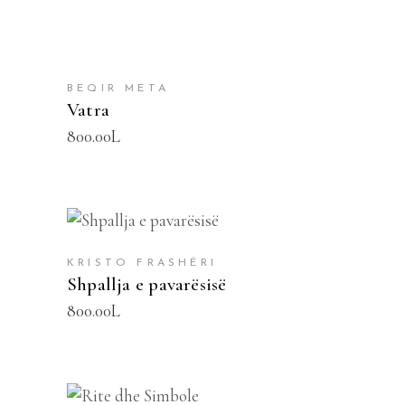
BEQIR META
Vatra
800.00
L
SHTOJE NË SHPORTË
KRISTO FRASHËRI
Shpallja e pavarësisë
800.00
L