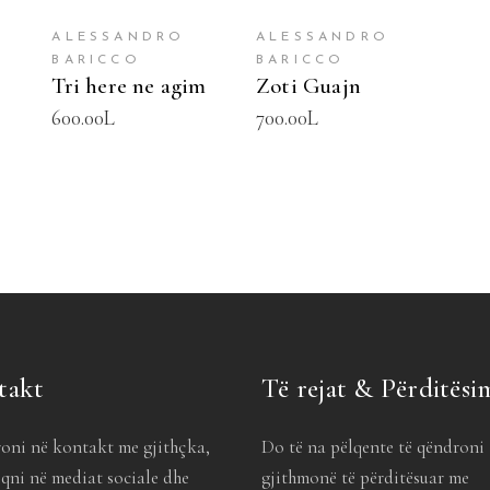
ALESSANDRO
ALESSANDRO
BARICCO
BARICCO
Tri here ne agim
Zoti Guajn
600.00
L
700.00
L
takt
Të rejat & Përditësi
oni në kontakt me gjithçka,
Do të na pëlqente të qëndroni
qni në mediat sociale dhe
gjithmonë të përditësuar me