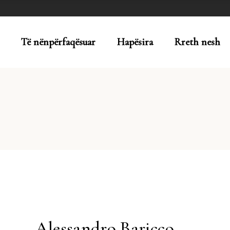
Të nënpërfaqësuar
Hapësira
Rreth nesh
Alessandro Baricco