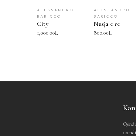
ALESSANDRO
ALESSANDRO
BARICCO
BARICCO
City
Nusja e re
1,000.00
L
800.00
L
Kon
Qëndr
na ndi