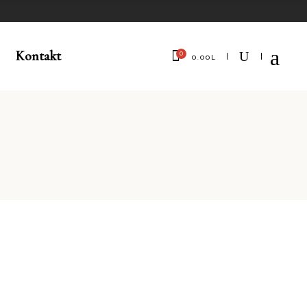
Kontakt
0
0.00
L
No products in the cart.