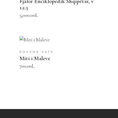
Fjalor Enciklopedik Shqipëtar, v
1.2.3
5,000.00
L
SHTOJE NË SHPORTË
ROVENA VATA
Miti i Maleve
700.00
L