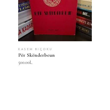
SHTOJE NË SHPORTË
KASEM BIÇOKU
Për Skënderbeun
500.00
L