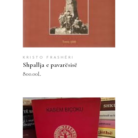
KRISTO FRASHËRI
Shpallja e pavarësisë
800.00
L