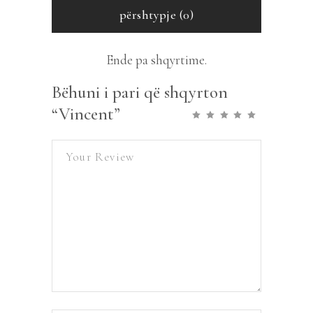
përshtypje (0)
Ende pa shqyrtime.
Bëhuni i pari që shqyrton
“Vincent”