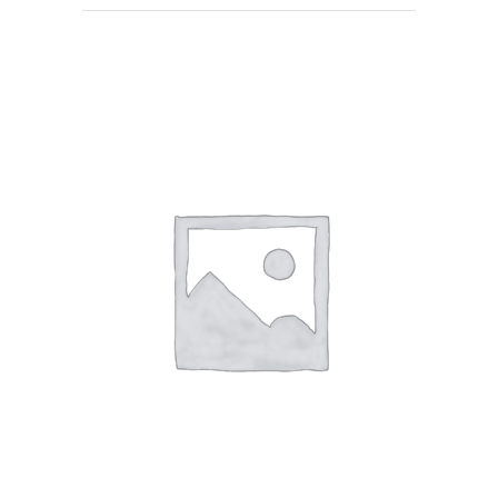
SHTOJE NË SHPORTË