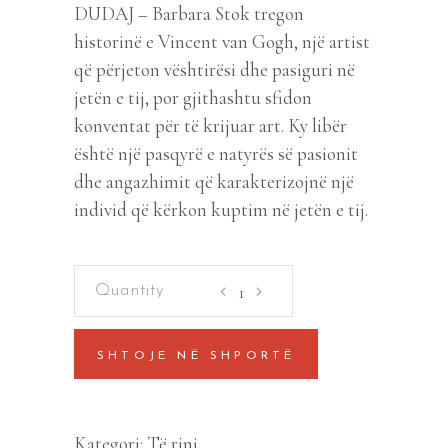
DUDAJ – Barbara Stok tregon
historinë e Vincent van Gogh, një artist
që përjeton vështirësi dhe pasiguri në
jetën e tij, por gjithashtu sfidon
konventat për të krijuar art. Ky libër
është një pasqyrë e natyrës së pasionit
dhe angazhimit që karakterizojnë një
individ që kërkon kuptim në jetën e tij.
Vincent
quantity
SHTOJE NË SHPORTË
Kategori:
Të rinj