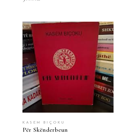
SHTOJE NË SHPORTË
KASEM BIÇOKU
Për Skënderbeun