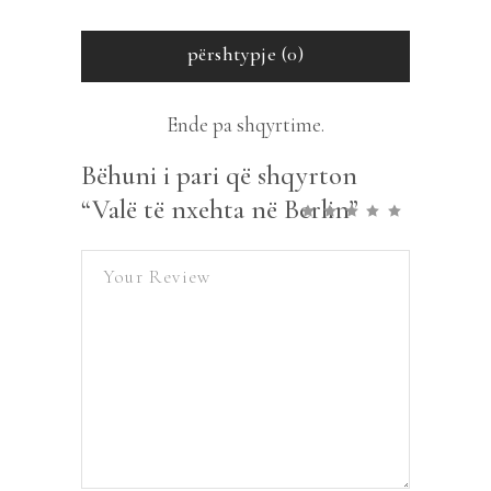
përshtypje (0)
Ende pa shqyrtime.
Bëhuni i pari që shqyrton
“Valë të nxehta në Berlin”