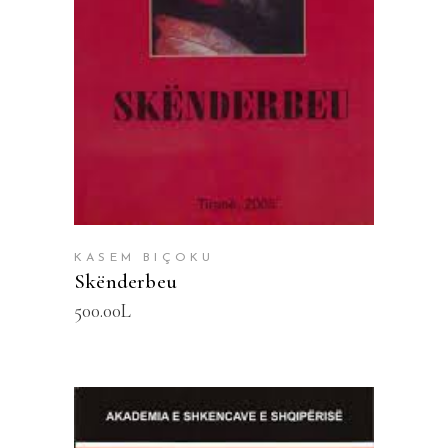
SHTOJE NË SHPORTË
KASEM BIÇOKU
Skënderbeu
500.00
L