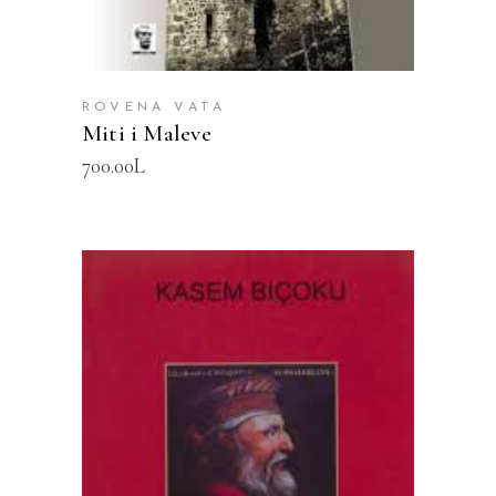
ROVENA VATA
Miti i Maleve
700.00
L