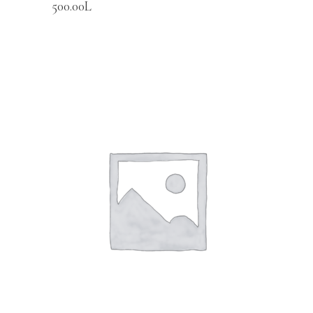
500.00
L
SHTOJE NË SHPORTË