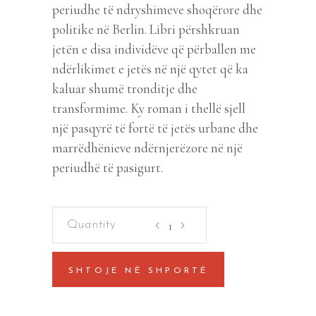
periudhe të ndryshimeve shoqërore dhe
politike në Berlin. Libri përshkruan
jetën e disa individëve që përballen me
ndërlikimet e jetës në një qytet që ka
kaluar shumë tronditje dhe
transformime. Ky roman i thellë sjell
një pasqyrë të fortë të jetës urbane dhe
marrëdhënieve ndërnjerëzore në një
periudhë të pasigurt.
Valë
të
nxehta
SHTOJE NË SHPORTË
në
Berlin
quantity