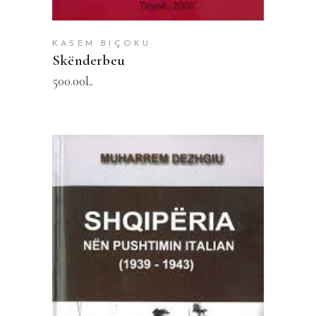
KASEM BIÇOKU
Skënderbeu
500.00
L
SHTOJE NË SHPORTË