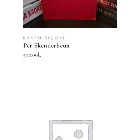
KASEM BIÇOKU
Për Skënderbeun
500.00
L