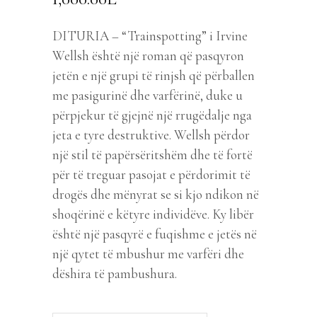
DITURIA – “Trainspotting” i Irvine
Wellsh është një roman që pasqyron
jetën e një grupi të rinjsh që përballen
me pasigurinë dhe varfërinë, duke u
përpjekur të gjejnë një rrugëdalje nga
jeta e tyre destruktive. Wellsh përdor
një stil të papërsëritshëm dhe të fortë
për të treguar pasojat e përdorimit të
drogës dhe mënyrat se si kjo ndikon në
shoqërinë e këtyre individëve. Ky libër
është një pasqyrë e fuqishme e jetës në
një qytet të mbushur me varfëri dhe
dëshira të pambushura.