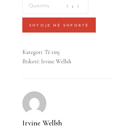
Trainspotting
quantity
SHTOJE NË SHPORTË
Kategori:
Të rinj
Etiketë:
Irvine Wellsh
Irvine Wellsh