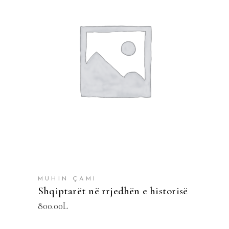
SHTOJE NË SHPORTË
MUHIN ÇAMI
Shqiptarët në rrjedhën e historisë
800.00
L