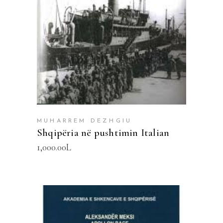
MUHARREM DEZHGIU
Shqipëria në pushtimin Italian
1,000.00
L