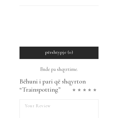
përshtypje (0)
Ende pa shqyrtime.
Bëhuni i pari që shqyrton
“Trainspotting”