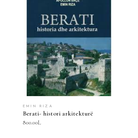
SHTOJE NË SHPORTË
EMIN RIZA
Berati- histori arkitekturë
800.00
L