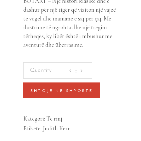
BOTART – Një histori klasike dhe e
dashur për një tigër që viziton një vajzë
të vogël dhe mamanë e saj për çaj. Me
ilustrime të ngrohta dhe një tregim
tërheqës, ky libër është i mbushur me
aventurë dhe überrasime.
Tigri
qe
erdhi
SHTOJE NË SHPORTË
per
caj
quantity
Kategori:
Të rinj
Etiketë:
Judith Kerr