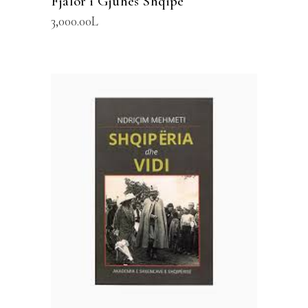
Fjalor i Gjuhës Shqipe
3,000.00
L
SHTOJE NË SHPORTË