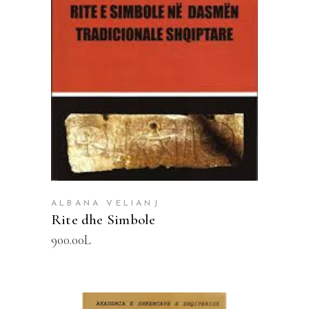
SHTOJE NË SHPORTË
ALBANA VELIANJ
Rite dhe Simbole
900.00
L