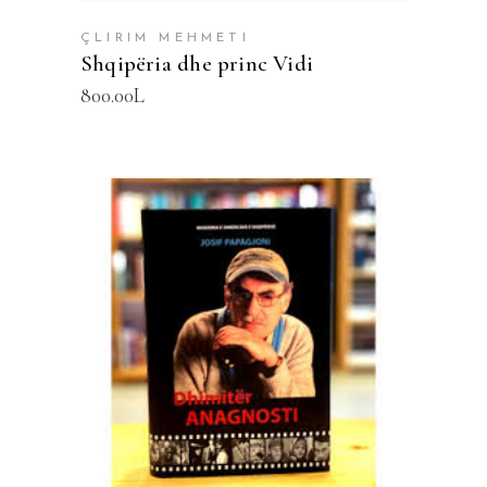
ÇLIRIM MEHMETI
Shqipëria dhe princ Vidi
800.00
L
SHTOJE NË SHPORTË