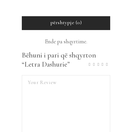
përshtypje (0)
Ende pa shqyrtime.
Bëhuni i pari që shqyrton
“Letra Dashurie”