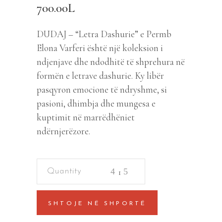
700.00
L
DUDAJ – “Letra Dashurie” e Permb
Elona Varferi është një koleksion i
ndjenjave dhe ndodhitë të shprehura në
formën e letrave dashurie. Ky libër
pasqyron emocione të ndryshme, si
pasioni, dhimbja dhe mungesa e
kuptimit në marrëdhëniet
ndërnjerëzore.
Letra
Dashurie
quantity
SHTOJE NË SHPORTË