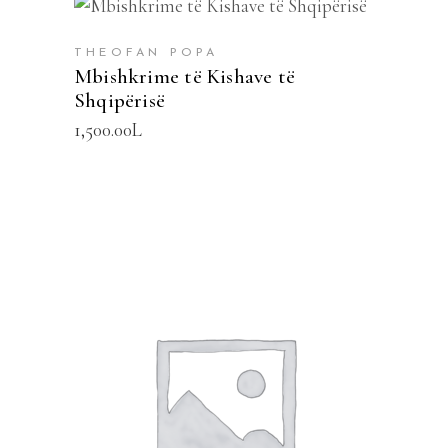
SHTOJE NË SHPORTË
THEOFAN POPA
Mbishkrime të Kishave të
Shqipërisë
1,500.00
L
SHTOJE NË SHPORTË