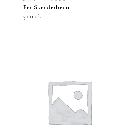
KASEM BIÇOKU
Për Skënderbeun
500.00
L
SHTOJE NË SHPORTË