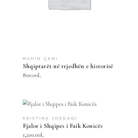
MUHIN ÇAMI
Shqiptarët në rrjedhën e historisë
800.00
L
SHTOJE NË SHPORTË
KRISTINA JORGAQI
Fjalor i Shqipes i Faik Konicës
1,200.00
L