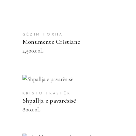
GËZIM HOXHA
Monumente Cristiane
2,500.00
L
SHTOJE NË SHPORTË
KRISTO FRASHËRI
Shpallja e pavarësisë
800.00
L