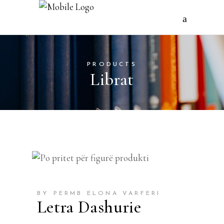
PRODUCTS
Librat
BY PERMB ELONA VARFERI
Letra Dashurie