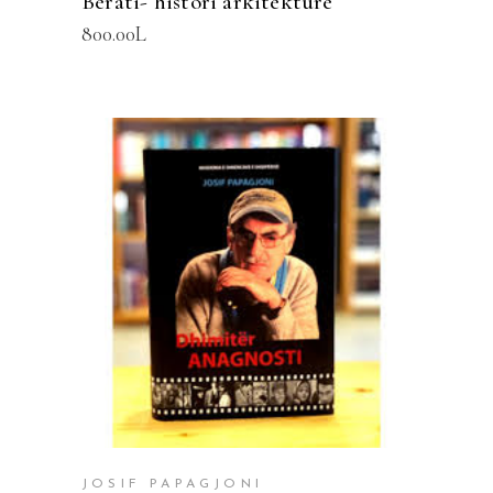
Berati- histori arkitekturë
800.00
L
SHTOJE NË SHPORTË
JOSIF PAPAGJONI