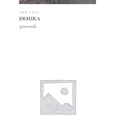
SANTORI
ERMIRA
3,000.00
L
SHTOJE NË SHPORTË