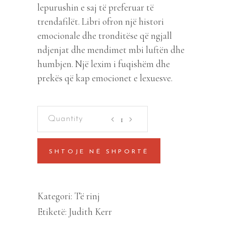
lepurushin e saj të preferuar të
trendafilët. Libri ofron një histori
emocionale dhe tronditëse që ngjall
ndjenjat dhe mendimet mbi luftën dhe
humbjen. Një lexim i fuqishëm dhe
prekës që kap emocionet e lexuesve.
Kur
Hitleri
grabiti
SHTOJE NË SHPORTË
lepurushin
e
trendafilte
Kategori:
Të rinj
quantity
Etiketë:
Judith Kerr