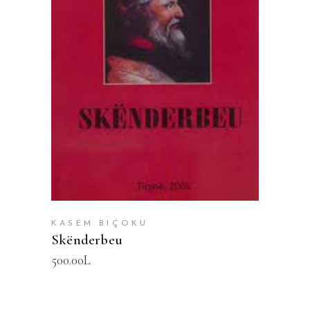
SHTOJE NË SHPORTË
KASEM BIÇOKU
Skënderbeu
500.00
L