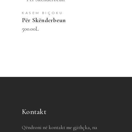
SHTOJE NË SHPORTË
KASEM BIÇOKU
Për Skënderbeun
500.00
L
Kontakt
Qëndroni në kontakt me gjithçka, na