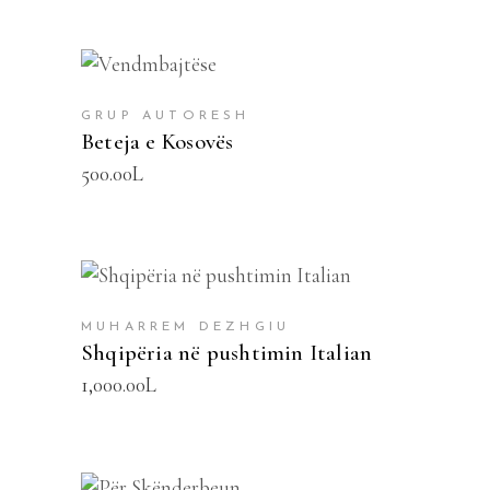
SHTOJE NË SHPORTË
GRUP AUTORESH
Beteja e Kosovës
500.00
L
SHTOJE NË SHPORTË
MUHARREM DEZHGIU
Shqipëria në pushtimin Italian
1,000.00
L