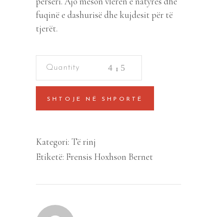
përsëri. Ajo mëson vlerën e natyrës dhe
fuqinë e dashurisë dhe kujdesit për të
tjerët.
Kopshti
Sekret
quantity
SHTOJE NË SHPORTË
Kategori:
Të rinj
Etiketë:
Frensis Hoxhson Bernet