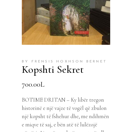
BY FRENSIS HOXHSON BERNET
Kopshti Sekret
700.00
L
BOTIME DRITAN – Ky libër tregon
historinë e një vajze të vogël që zbulon
një kopsht të fshehur dhe, me ndihmën
e miqve të saj, e bën atë të lulëzojë