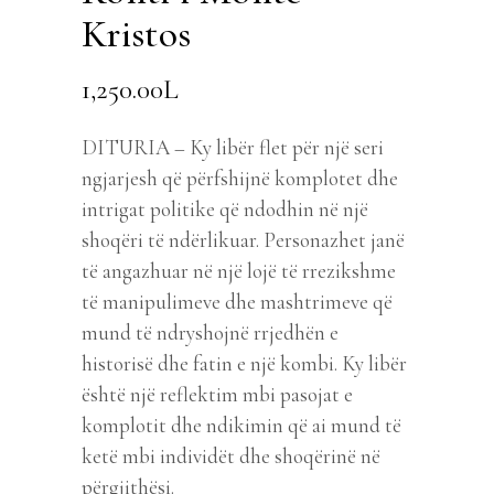
Kristos
1,250.00
L
DITURIA – Ky libër flet për një seri
ngjarjesh që përfshijnë komplotet dhe
intrigat politike që ndodhin në një
shoqëri të ndërlikuar. Personazhet janë
të angazhuar në një lojë të rrezikshme
të manipulimeve dhe mashtrimeve që
mund të ndryshojnë rrjedhën e
historisë dhe fatin e një kombi. Ky libër
është një reflektim mbi pasojat e
komplotit dhe ndikimin që ai mund të
ketë mbi individët dhe shoqërinë në
përgjithësi.