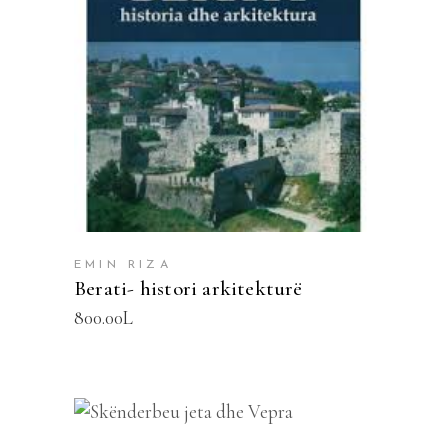
SHTOJE NË SHPORTË
EMIN RIZA
Berati- histori arkitekturë
800.00
L
SHTOJE NË SHPORTË