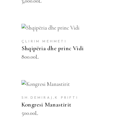
3,000.00
L
SHTOJE NË SHPORTË
ÇLIRIM MEHMETI
Shqipëria dhe princ Vidi
800.00
L
SHTOJE NË SHPORTË
SH.DEMIRAJ,K PRIFTI
Kongresi Manastirit
500.00
L