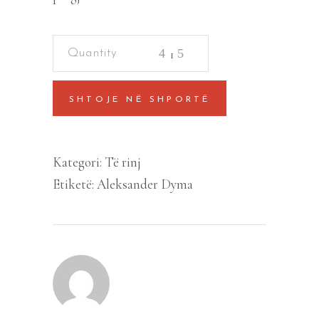
Konti
i
Monte
SHTOJE NË SHPORTË
Kristos
quantity
Kategori:
Të rinj
Etiketë:
Aleksander Dyma