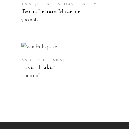
ANN JEFERSON DAVID ROBY
Teoria Letrare Moderne
700.00
L
SHTOJE NË SHPORTË
ANDRIS LLESKAI
Laku i Plakut
1,000.00
L