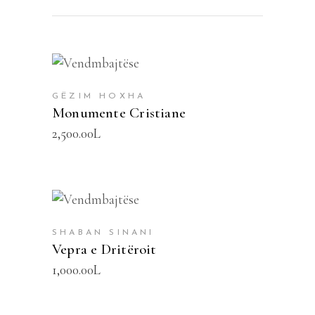
SHTOJE NË SHPORTË
GËZIM HOXHA
Monumente Cristiane
2,500.00
L
SHTOJE NË SHPORTË
SHABAN SINANI
Vepra e Dritëroit
1,000.00
L