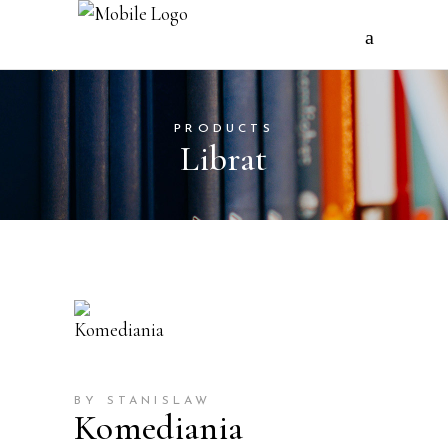
PRODUCTS
Librat
BY STANISLAW
Komediania