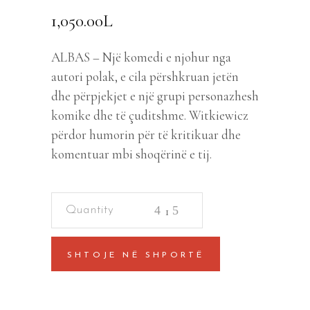
1,050.00
L
ALBAS – Një komedi e njohur nga
autori polak, e cila përshkruan jetën
dhe përpjekjet e një grupi personazhesh
komike dhe të çuditshme. Witkiewicz
përdor humorin për të kritikuar dhe
komentuar mbi shoqërinë e tij.
Komediania
quantity
SHTOJE NË SHPORTË