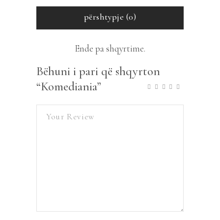
përshtypje (0)
Ende pa shqyrtime.
Bëhuni i pari që shqyrton
“Komediania”