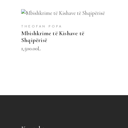
SHTOJE NË SHPORTË
THEOFAN POPA
Mbishkrime të Kishave të
Shqipërisë
1,500.00
L