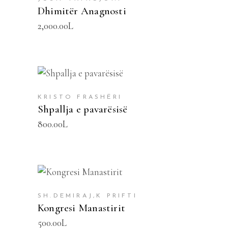
Dhimitër Anagnosti
2,000.00
L
SHTOJE NË SHPORTË
KRISTO FRASHËRI
Shpallja e pavarësisë
800.00
L
SHTOJE NË SHPORTË
SH.DEMIRAJ,K PRIFTI
Kongresi Manastirit
500.00
L