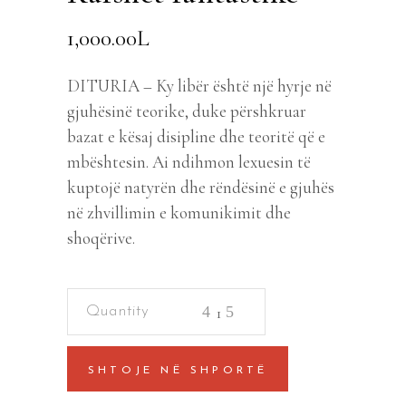
1,000.00
L
DITURIA – Ky libër është një hyrje në
gjuhësinë teorike, duke përshkruar
bazat e kësaj disipline dhe teoritë që e
mbështesin. Ai ndihmon lexuesin të
kuptojë natyrën dhe rëndësinë e gjuhës
në zhvillimin e komunikimit dhe
shoqërive.
Kafshët
fantastike
quantity
SHTOJE NË SHPORTË