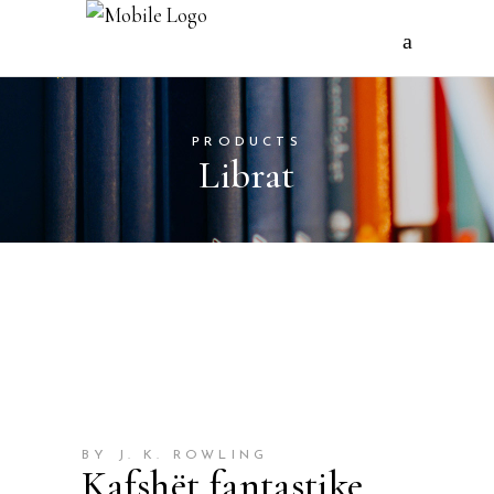
PRODUCTS
Librat
BY J. K. ROWLING
Kafshët fantastike