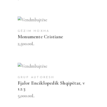
SHTOJE NË SHPORTË
GËZIM HOXHA
Monumente Cristiane
2,500.00
L
SHTOJE NË SHPORTË
GRUP AUTORESH
Fjalor Enciklopedik Shqipëtar, v
1.2.3
5,000.00
L