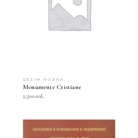
SHTOJE NË SHPORTË
GËZIM HOXHA
Monumente Cristiane
2,500.00
L