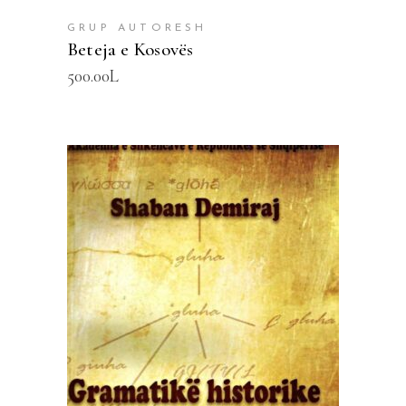
GRUP AUTORESH
Beteja e Kosovës
500.00
L
SHTOJE NË SHPORTË