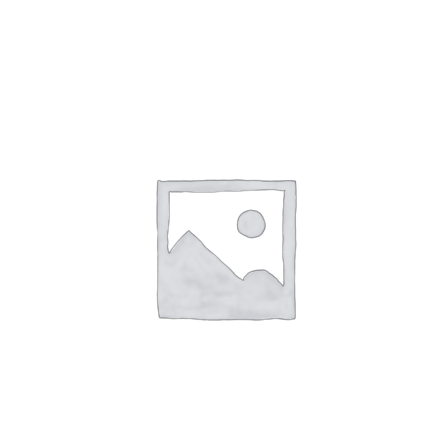
SHTOJE NË SHPORTË