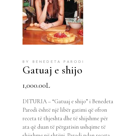
BY BENEDETA PARODI
Gatuaj e shijo
1,000.00
L
DITURIA – “Gatuaj e shijo” i Benedeta
Parodi është një libër gatimi që ofron
receta të thjeshta dhe të shijshme për
ata që duan të përgatisin ushqime të
shijshme në shtëpi. Parodi ndan receta