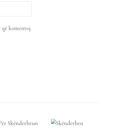
r që komentoj.
SHTOJE NË
SHTOJE NË
SHPORTË
SHPORTË