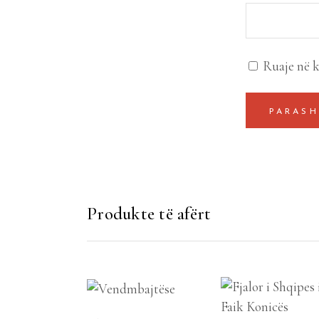
Ruaje në k
Produkte të afërt
SHTOJE NË
SHTOJE NË
SHPORTË
SHPORTË