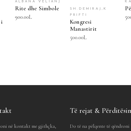
ALBANA VELIANJ
K
Rite dhe Simbole
Pë
SH.DEMIRAJ,K
PRIFTI
900.00
L
50
 i
Kongresi
Manastirit
500.00
L
takt
Të rejat & Përditësi
oni në kontakt me gjithçka,
Do të na pëlqente të qëndroni