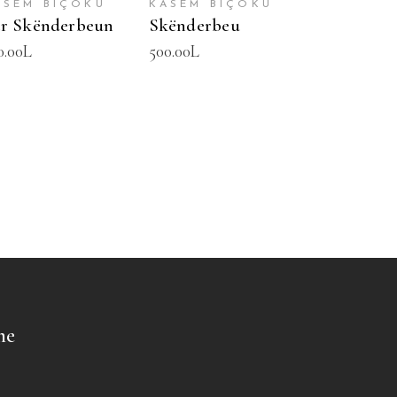
ASEM BIÇOKU
KASEM BIÇOKU
r Skënderbeun
Skënderbeu
0.00
L
500.00
L
me