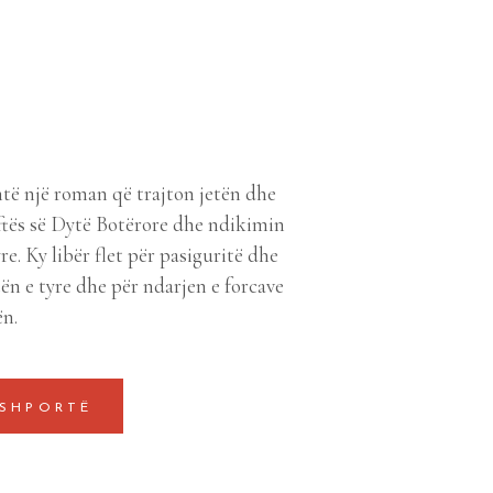
ë një roman që trajton jetën dhe
uftës së Dytë Botërore dhe ndikimin
e. Ky libër flet për pasiguritë dhe
tën e tyre dhe për ndarjen e forcave
ën.
 SHPORTË