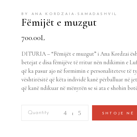
BY ANA KORDZAIA-SAMADASHVIL
Fëmijët e muzgut
700.00
L
DITURIA – “Fëmijët e muzgut” i Ana Kordzai ësht
betejat e disa fëmijëve të rritur nën ndikimin e L
që ka pasur ajo në formimin e personaliteteve të tyr
vështirësitë që këta individë kanë përballuar në je
që kanë ndikuar në mënyrën se si ata e shohin bot
Fëmijët
SHTOJE NË
e
muzgut
quantity