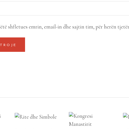
ëtë shfletues emrin, email-in dhe sajtin tim, për herën tjetë
SHTOJE NË
SHTOJE NË
SHPORTË
SHPORTË