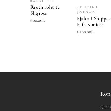
BAHRI BECI
Rreth rolit të
KRISTINA
Shqipes
JORGAQI
Fjalor i Shqipes
800.00
L
Faik Konicës
1,200.00
L
Kon
Qëndr