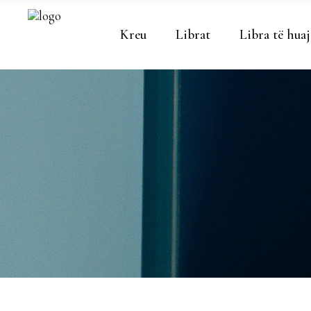
Kreu
Librat
Libra të huaj