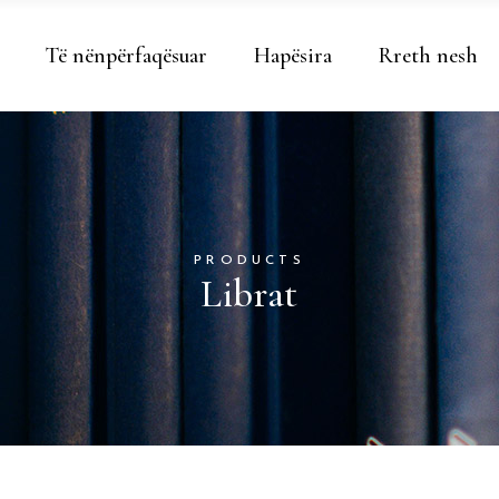
Të nënpërfaqësuar
Hapësira
Rreth nesh
PRODUCTS
Librat