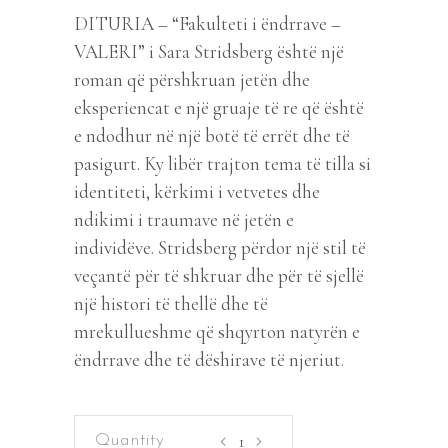
DITURIA – “Fakulteti i ëndrrave –
VALERI” i Sara Stridsberg është një
roman që përshkruan jetën dhe
eksperiencat e një gruaje të re që është
e ndodhur në një botë të errët dhe të
pasigurt. Ky libër trajton tema të tilla si
identiteti, kërkimi i vetvetes dhe
ndikimi i traumave në jetën e
individëve. Stridsberg përdor një stil të
veçantë për të shkruar dhe për të sjellë
një histori të thellë dhe të
mrekullueshme që shqyrton natyrën e
ëndrrave dhe të dëshirave të njeriut.
Fakulteti