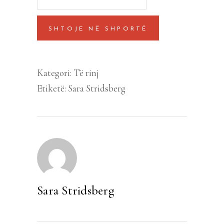
i
ëndrrave
SHTOJE NË SHPORTË
-
VALERI
quantity
Kategori:
Të rinj
Etiketë:
Sara Stridsberg
Sara Stridsberg