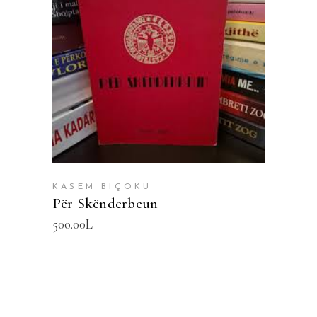
SHTOJE NË SHPORTË
KASEM BIÇOKU
Për Skënderbeun
500.00
L