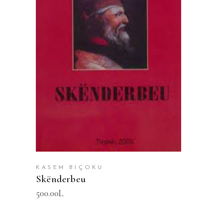
SHTOJE NË SHPORTË
KASEM BIÇOKU
Skënderbeu
500.00
L