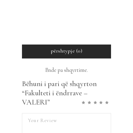
përshtypje (0)
Ende pa shqyrtime.
Bëhuni i pari që shqyrton
“Fakulteti i ëndrrave –
VALERI”