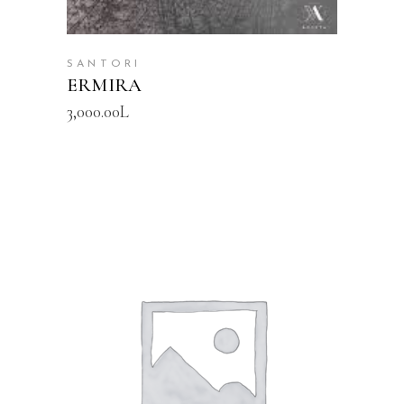
SANTORI
ERMIRA
3,000.00
L
SHTOJE NË SHPORTË