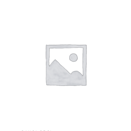
SHTOJE NË SHPORTË