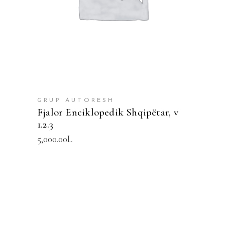
GRUP AUTORESH
Fjalor Enciklopedik Shqipëtar, v
1.2.3
5,000.00
L