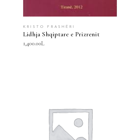
KRISTO FRASHËRI
Lidhja Shqiptare e Prizrenit
1,400.00
L
SHTOJE NË SHPORTË