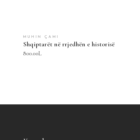
MUHIN ÇAMI
Shqiptarët në rrjedhën e historisë
800.00
L