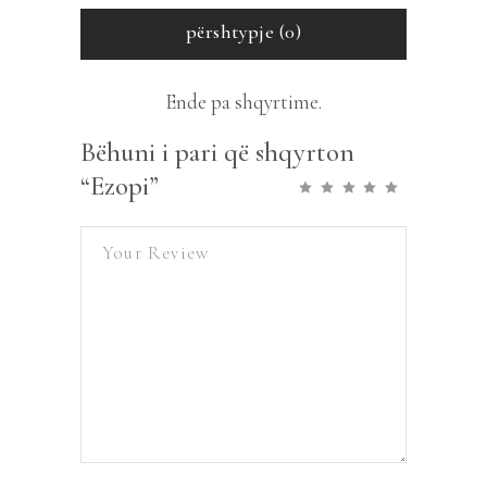
përshtypje (0)
Ende pa shqyrtime.
Bëhuni i pari që shqyrton
“Ezopi”