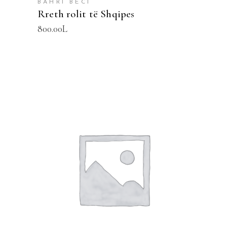
BAHRI BECI
Rreth rolit të Shqipes
800.00
L
SHTOJE NË SHPORTË