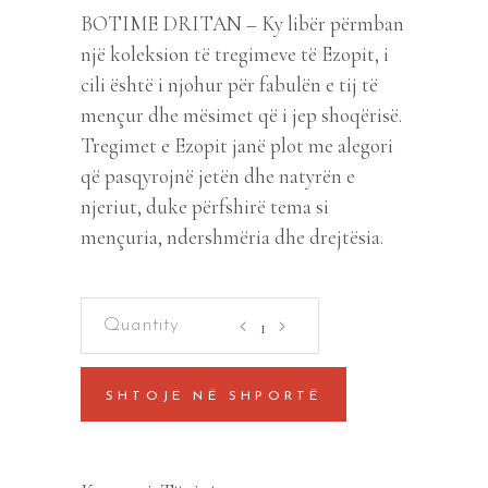
BOTIME DRITAN – Ky libër përmban
një koleksion të tregimeve të Ezopit, i
cili është i njohur për fabulën e tij të
mençur dhe mësimet që i jep shoqërisë.
Tregimet e Ezopit janë plot me alegori
që pasqyrojnë jetën dhe natyrën e
njeriut, duke përfshirë tema si
mençuria, ndershmëria dhe drejtësia.
Ezopi
quantity
SHTOJE NË SHPORTË