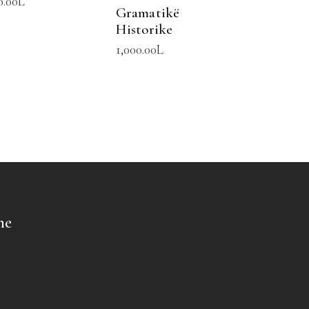
0.00
L
Gramatikë
Historike
1,000.00
L
me