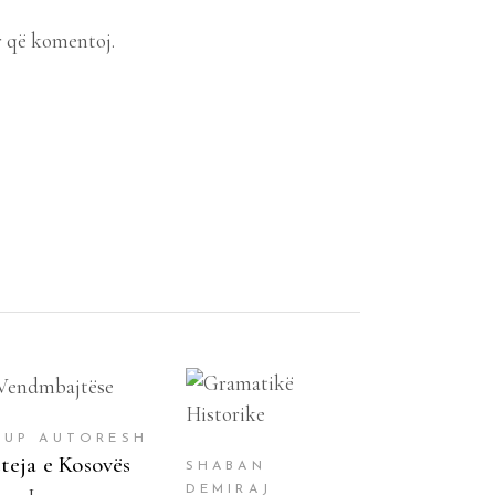
r që komentoj.
SHTOJE NË
SHTOJE NË
SHPORTË
SHPORTË
RUP AUTORESH
teja e Kosovës
SHABAN
DEMIRAJ