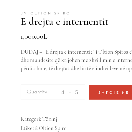
BY OLTION SPIRO
E drejta e internentit
1,000.00
L
DUDAJ – “E drejta e internentit” i Oltion Spiros ë
dhe mundësitë që krijohen me zhvillimin e internet
përditshme, të drejtat dhe liritë e individëve në një
E
SHTOJE NË
drejta
e
internentit
Kategori:
Të rinj
quantity
Etiketë:
Oltion Spiro