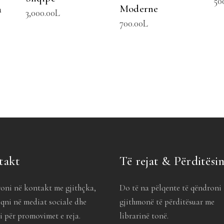
50
Moderne
a
3,000.00
L
700.00
L
takt
Të rejat & Përditësi
oni në kontakt me gjithçka,
Do të na pëlqente të qëndroni
qni në mediat sociale dhe
gjithmonë të përditësuar me
 për promovimet e reja.
librarinë tonë.