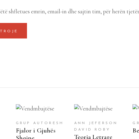
ëtë shfletues emrin, email-in dhe sajtin tim, për herën tjetë
SHTOJE NË
SHTOJE NË
SHPORTË
SHPORTË
GRUP AUTORESH
ANN JEFERSON
G
Fjalor i Gjuhës
Be
DAVID ROBY
Teoria Letrare
Shqipe