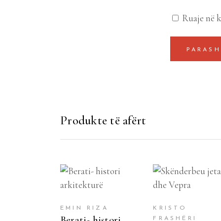
Ruaje në k
Produkte të afërt
SHTOJE NË
SHTOJE NË
SHPORTË
SHPORTË
EMIN RIZA
KRISTO
Berati- histori
FRASHËRI