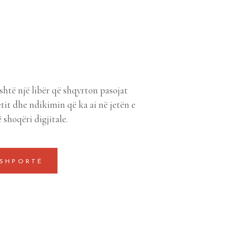
shtë një libër që shqyrton pasojat
it dhe ndikimin që ka ai në jetën e
 shoqëri digjitale.
 SHPORTË