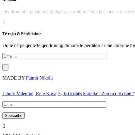
Qëndroni në kontakt me gjithçka, na ndiqni në mediat sociale dhe mës
Të rejat & Përditësime
Do të na pëlqente të qëndroni gjithmonë të përditësuar me librarinë to
MADE BY
Fatmir Nikolli
Librari Valentini, Rr. e Kavajës, bri kishës katolike “Zemra e Krishtit”
Subscribe