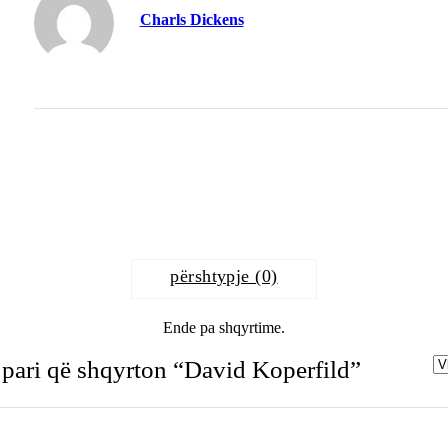
Charls Dickens
përshtypje (0)
Ende pa shqyrtime.
 pari që shqyrton “David Koperfild”