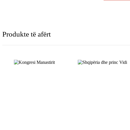
Produkte të afërt
SHTOJE NË
SHPORTË
SHTOJE NË
SHPORTË