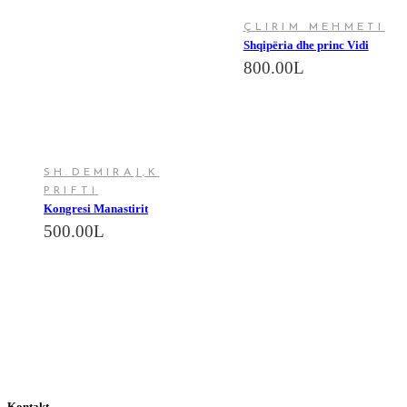
ÇLIRIM MEHMETI
Shqipëria dhe princ Vidi
800.00
L
SH.DEMIRAJ,K
PRIFTI
Kongresi Manastirit
500.00
L
Kontakt