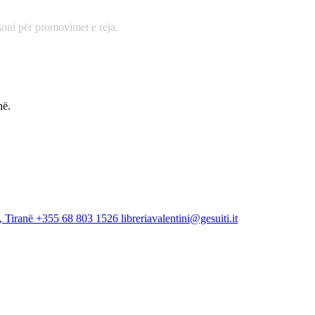
oni për promovimet e reja.
në.
, Tiranë
+355 68 803 1526
libreriavalentini@gesuiti.it