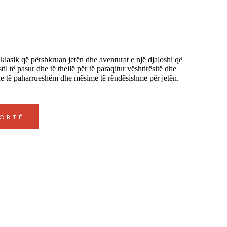
asik që përshkruan jetën dhe aventurat e një djaloshi që
il të pasur dhe të thellë për të paraqitur vështirësitë dhe
he të paharrueshëm dhe mësime të rëndësishme për jetën.
PORTË