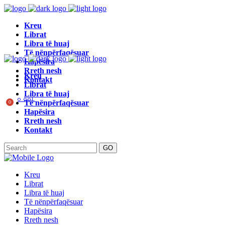
Kreu
Librat
Libra të huaj
Të nënpërfaqësuar
Hapësira
Rreth nesh
Kreu
Kontakt
Librat
Libra të huaj
0.00
L
Të nënpërfaqësuar
0
Hapësira
Rreth nesh
Kontakt
GO
Kreu
Librat
Libra të huaj
Të nënpërfaqësuar
Hapësira
Rreth nesh