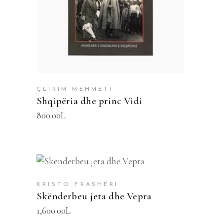
ÇLIRIM MEHMETI
Shqipëria dhe princ Vidi
800.00
L
SHTOJE NË SHPORTË
KRISTO FRASHËRI
Skënderbeu jeta dhe Vepra
1,600.00
L