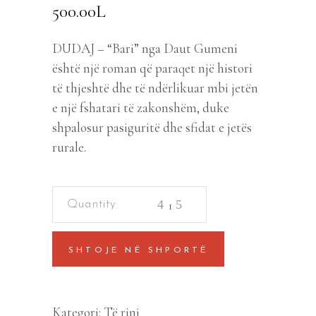
500.00
L
DUDAJ – “Bari” nga Daut Gumeni
është një roman që paraqet një histori
të thjeshtë dhe të ndërlikuar mbi jetën
e një fshatari të zakonshëm, duke
shpalosur pasiguritë dhe sfidat e jetës
rurale.
Bari
quantity
SHTOJE NË SHPORTË
Kategori:
Të rinj