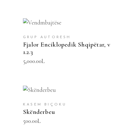
SHTOJE NË SHPORTË
GRUP AUTORESH
Fjalor Enciklopedik Shqipëtar, v
1.2.3
5,000.00
L
SHTOJE NË SHPORTË
KASEM BIÇOKU
Skënderbeu
500.00
L