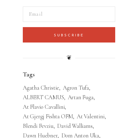
SUBSCRIBE
❦
Tags
Agatha Christie
Agron Tufa
ALBERT CAMUS
Artan Fuga
At Flavio Cavallini
At Gjergj Fishta OFM
At Valentini
Blendi Fevziu
David Walliams
Dawn Huebner
Dom Anton Uka