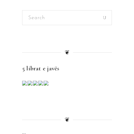
Search
for:
❦
5 librat e javës
❦