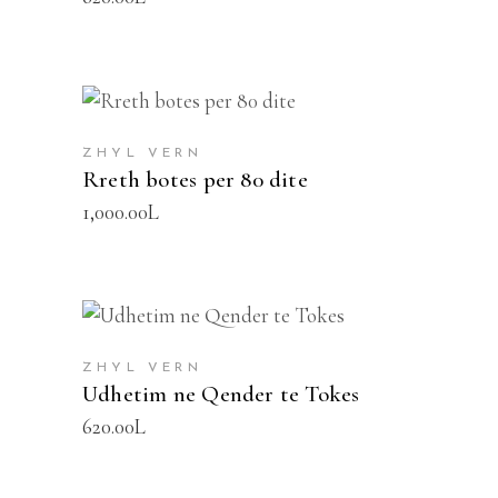
SHTOJE NË SHPORTË
ZHYL VERN
Rreth botes per 80 dite
1,000.00
L
SHTOJE NË SHPORTË
ZHYL VERN
Udhetim ne Qender te Tokes
620.00
L