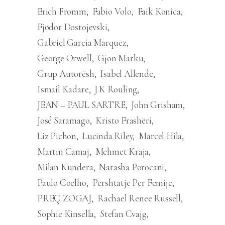
Erich Fromm
Fabio Volo
Faik Konica
Fjodor Dostojevski
Gabriel Garcia Marquez
George Orwell
Gjon Marku
Grup Autorësh
Isabel Allende
Ismail Kadare
J.K Rouling
JEAN – PAUL SARTRE
John Grisham
José Saramago
Kristo Frashëri
Liz Pichon
Lucinda Riley
Marcel Hila
Martin Camaj
Mehmet Kraja
Milan Kundera
Natasha Porocani
Paulo Coelho
Pershtatje Per Femije
PREÇ ZOGAJ
Rachael Renee Russell
Sophie Kinsella
Stefan Cvajg