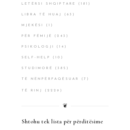
LETËRSI SHQIPTARE
(181)
LIBRA TË HUAJ
(63)
MJEKËSI
(1)
PËR FËMIJË
(243)
PSIKOLOGJI
(14)
SELF-HELP
(10)
STUDIMORË
(385)
TË NËNPËRFAQËSUAR
(7)
TË RINJ
(2229)
❦
Shtohu tek lista për përditësime