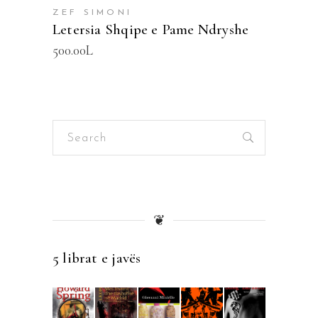
ZEF SIMONI
Letersia Shqipe e Pame Ndryshe
500.00
L
Search
for:
❦
5 librat e javës