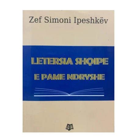
SHTOJE NË SHPORTË