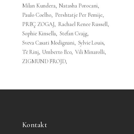
Milan Kundera
Natasha Porocani
Paulo Coelho
Pershtatje Per Femije
PREÇ ZOGAJ
Rachael Renee Russell
Sophie Kinsella
Stefan Cvajg
Sveva Casati Modignani
Sylvie Louis
Të Rinj
Umberto Eco
Vili Minarolli
ZIGMUND FROJD
Kontakt