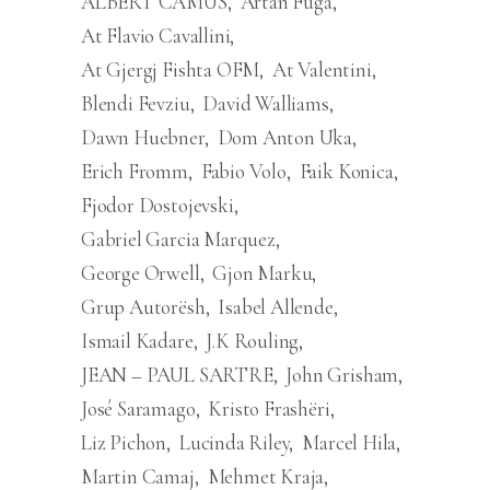
ALBERT CAMUS
Artan Fuga
At Flavio Cavallini
At Gjergj Fishta OFM
At Valentini
Blendi Fevziu
David Walliams
Dawn Huebner
Dom Anton Uka
Erich Fromm
Fabio Volo
Faik Konica
Fjodor Dostojevski
Gabriel Garcia Marquez
George Orwell
Gjon Marku
Grup Autorësh
Isabel Allende
Ismail Kadare
J.K Rouling
JEAN – PAUL SARTRE
John Grisham
José Saramago
Kristo Frashëri
Liz Pichon
Lucinda Riley
Marcel Hila
Martin Camaj
Mehmet Kraja