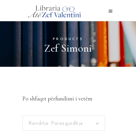
PRODUCTS
Zef Simoni
Po shfaqet përfundimi i vetëm
Renditje Parazgjedhje