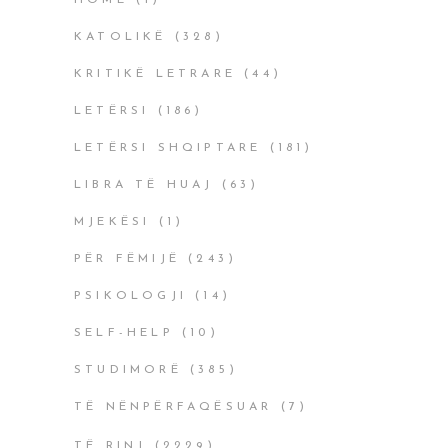
HOME
(1)
KATOLIKË
(328)
KRITIKË LETRARE
(44)
LETËRSI
(186)
LETËRSI SHQIPTARE
(181)
LIBRA TË HUAJ
(63)
MJEKËSI
(1)
PËR FËMIJË
(243)
PSIKOLOGJI
(14)
SELF-HELP
(10)
STUDIMORË
(385)
TË NËNPËRFAQËSUAR
(7)
TË RINJ
(2229)