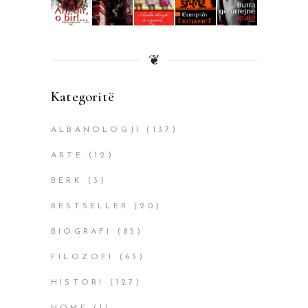
❦
Kategoritë
ALBANOLOGJI
(137)
ARTE
(12)
BERK
(3)
BESTSELLER
(20)
BIOGRAFI
(85)
FILOZOFI
(63)
HISTORI
(127)