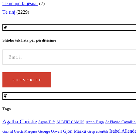
Të nënpërfaqësuar
(7)
Të rinj
(2229)
❦
Shtohu tek lista për përditësime
SUBSCRIBE
❦
Tags
Agatha Christie
Artan Fuga
At Flavio Cavallin
Agron Tufa
ALBERT CAMUS
Gjon Marku
Isabel Allend
George Orwell
Gabriel Garcia Marquez
Grup autorësh