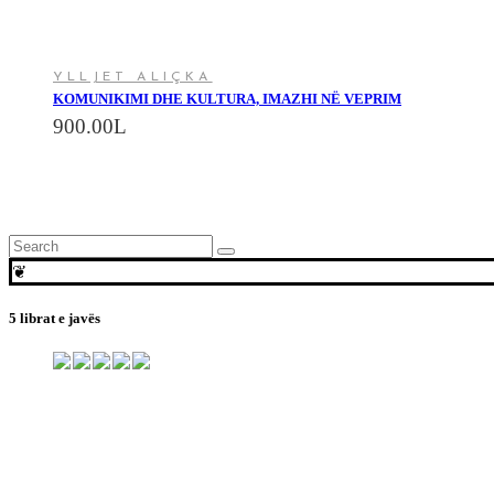
YLLJET ALIÇKA
KOMUNIKIMI DHE KULTURA, IMAZHI NË VEPRIM
900.00
L
Search
for:
❦
5 librat e javës