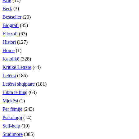
Arte
(12)
Berk
(3)
Bestseller
(20)
Biografi
(85)
Filozofi
(63)
Histori
(127)
Home
(1)
Katolikë
(328)
Kritikë Letrare
(44)
Letërsi
(186)
Letërsi shqiptare
(181)
Libra të huaj
(63)
Mjekësi
(1)
Për fëmijë
(243)
Psikologji
(14)
Self-help
(10)
Studimorë
(385)