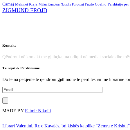
Camaj
Mehmet Kraja
Paulo Coelho
Pershtatje per
Milan Kundera
Natasha Porocani
ZIGMUND FROJD
Kontakt
Qëndroni në kontakt me gjithçka, na ndiqni në mediat sociale dhe mës
Të rejat & Përditësime
Do të na pëlqente të qëndroni gjithmonë të përditësuar me librarinë to
MADE BY
Fatmir Nikolli
Librari Valentini, Rr. e Kavajës, bri kishës katolike “Zemra e Krishtit”