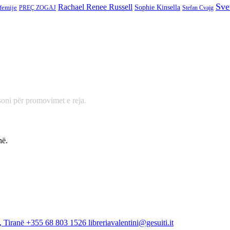
Sve
Rachael Renee Russell
 femije
Sophie Kinsella
PREÇ ZOGAJ
Stefan Cvajg
oni për promovimet e reja.
në.
, Tiranë
+355 68 803 1526
libreriavalentini@gesuiti.it