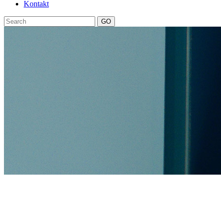
Kontakt
GO
products
Ylljet Aliçka