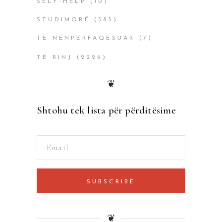
SELF-HELP
(10)
STUDIMORË
(385)
TË NËNPËRFAQËSUAR
(7)
TË RINJ
(2229)
❦
Shtohu tek lista për përditësime
SUBSCRIBE
❦