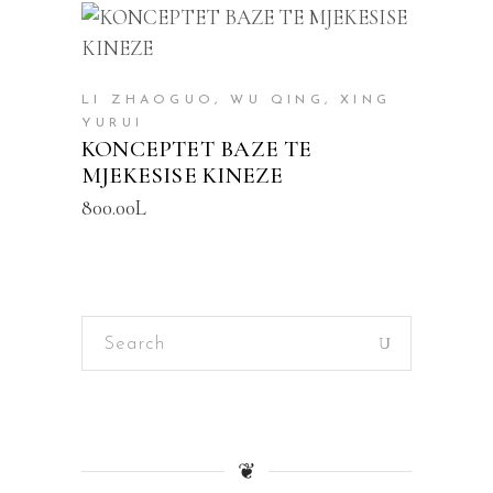
SHTOJE NË SHPORTË
LI ZHAOGUO, WU QING, XING
YURUI
KONCEPTET BAZE TE
MJEKESISE KINEZE
800.00
L
Search
for:
❦