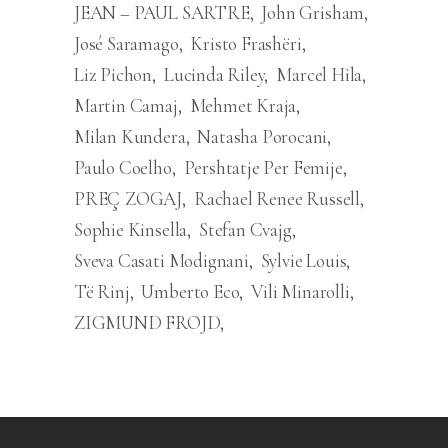
JEAN – PAUL SARTRE
John Grisham
José Saramago
Kristo Frashëri
Liz Pichon
Lucinda Riley
Marcel Hila
Martin Camaj
Mehmet Kraja
Milan Kundera
Natasha Porocani
Paulo Coelho
Pershtatje Per Femije
PREÇ ZOGAJ
Rachael Renee Russell
Sophie Kinsella
Stefan Cvajg
Sveva Casati Modignani
Sylvie Louis
Të Rinj
Umberto Eco
Vili Minarolli
ZIGMUND FROJD