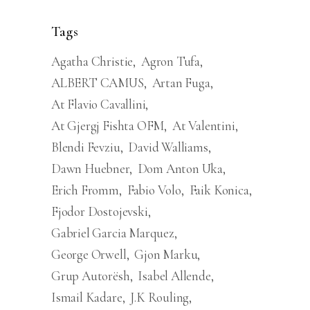
Tags
Agatha Christie
Agron Tufa
ALBERT CAMUS
Artan Fuga
At Flavio Cavallini
At Gjergj Fishta OFM
At Valentini
Blendi Fevziu
David Walliams
Dawn Huebner
Dom Anton Uka
Erich Fromm
Fabio Volo
Faik Konica
Fjodor Dostojevski
Gabriel Garcia Marquez
George Orwell
Gjon Marku
Grup Autorësh
Isabel Allende
Ismail Kadare
J.K Rouling