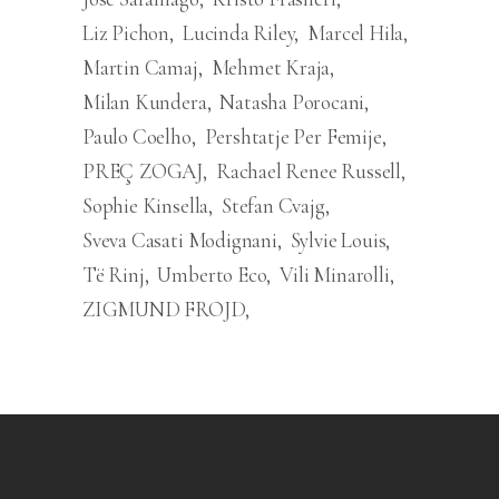
Liz Pichon
Lucinda Riley
Marcel Hila
Martin Camaj
Mehmet Kraja
Milan Kundera
Natasha Porocani
Paulo Coelho
Pershtatje Per Femije
PREÇ ZOGAJ
Rachael Renee Russell
Sophie Kinsella
Stefan Cvajg
Sveva Casati Modignani
Sylvie Louis
Të Rinj
Umberto Eco
Vili Minarolli
ZIGMUND FROJD