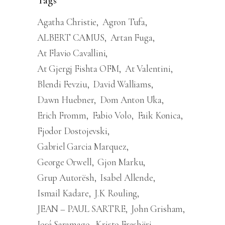
Tags
Agatha Christie
Agron Tufa
ALBERT CAMUS
Artan Fuga
At Flavio Cavallini
At Gjergj Fishta OFM
At Valentini
Blendi Fevziu
David Walliams
Dawn Huebner
Dom Anton Uka
Erich Fromm
Fabio Volo
Faik Konica
Fjodor Dostojevski
Gabriel Garcia Marquez
George Orwell
Gjon Marku
Grup Autorësh
Isabel Allende
Ismail Kadare
J.K Rouling
JEAN – PAUL SARTRE
John Grisham
José Saramago
Kristo Frashëri