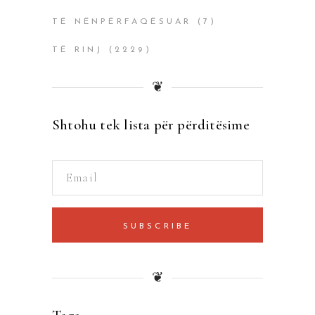
TË NËNPËRFAQËSUAR
(7)
TË RINJ
(2229)
❦
Shtohu tek lista për përditësime
SUBSCRIBE
❦