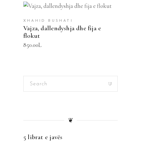
SHTOJE NË SHPORTË
XHAHID BUSHATI
Vajza, dallendyshja dhe fija e
flokut
850.00
L
Search
for:
❦
5 librat e javës