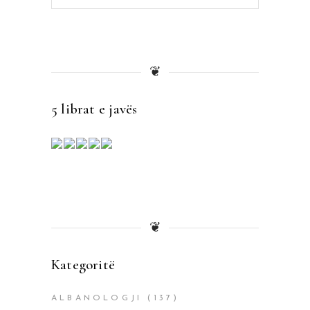
for:
❦
5 librat e javës
❦
Kategoritë
ALBANOLOGJI
(137)