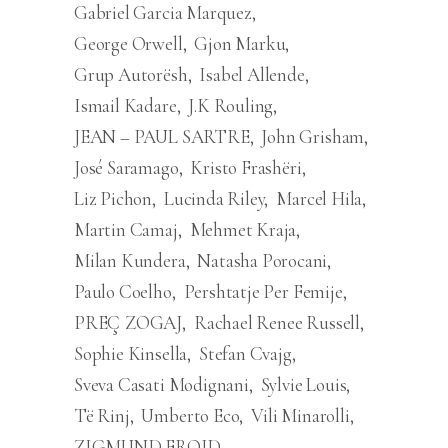
Gabriel Garcia Marquez
George Orwell
Gjon Marku
Grup Autorësh
Isabel Allende
Ismail Kadare
J.K Rouling
JEAN – PAUL SARTRE
John Grisham
José Saramago
Kristo Frashëri
Liz Pichon
Lucinda Riley
Marcel Hila
Martin Camaj
Mehmet Kraja
Milan Kundera
Natasha Porocani
Paulo Coelho
Pershtatje Per Femije
PREÇ ZOGAJ
Rachael Renee Russell
Sophie Kinsella
Stefan Cvajg
Sveva Casati Modignani
Sylvie Louis
Të Rinj
Umberto Eco
Vili Minarolli
ZIGMUND FROJD