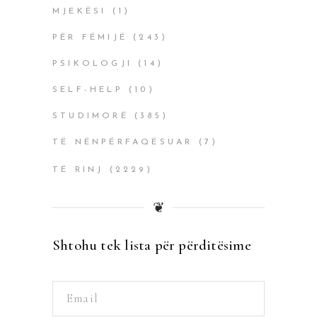
MJEKËSI
(1)
PËR FËMIJË
(243)
PSIKOLOGJI
(14)
SELF-HELP
(10)
STUDIMORË
(385)
TË NËNPËRFAQËSUAR
(7)
TË RINJ
(2229)
❦
Shtohu tek lista për përditësime