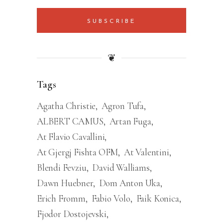
SUBSCRIBE
❦
Tags
Agatha Christie
Agron Tufa
ALBERT CAMUS
Artan Fuga
At Flavio Cavallini
At Gjergj Fishta OFM
At Valentini
Blendi Fevziu
David Walliams
Dawn Huebner
Dom Anton Uka
Erich Fromm
Fabio Volo
Faik Konica
Fjodor Dostojevski