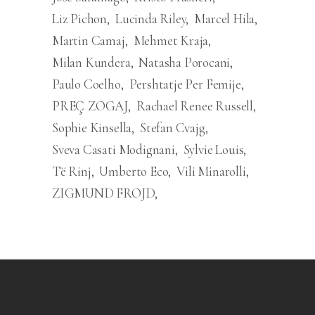
Liz Pichon
Lucinda Riley
Marcel Hila
Martin Camaj
Mehmet Kraja
Milan Kundera
Natasha Porocani
Paulo Coelho
Pershtatje Per Femije
PREÇ ZOGAJ
Rachael Renee Russell
Sophie Kinsella
Stefan Cvajg
Sveva Casati Modignani
Sylvie Louis
Të Rinj
Umberto Eco
Vili Minarolli
ZIGMUND FROJD