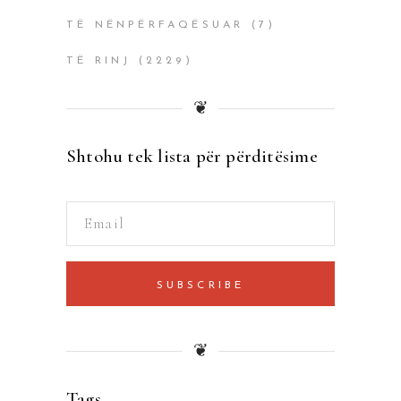
TË NËNPËRFAQËSUAR
(7)
TË RINJ
(2229)
❦
Shtohu tek lista për përditësime
SUBSCRIBE
❦
Tags