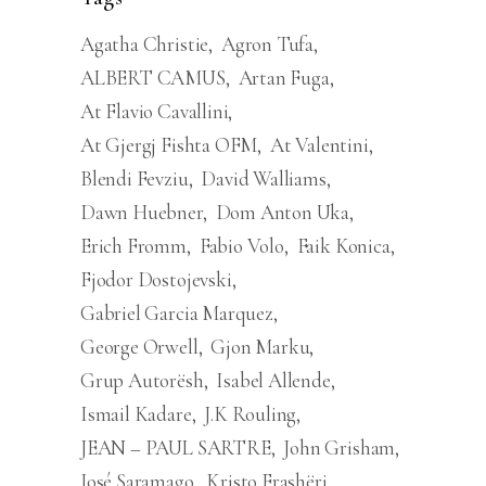
Agatha Christie
Agron Tufa
ALBERT CAMUS
Artan Fuga
At Flavio Cavallini
At Gjergj Fishta OFM
At Valentini
Blendi Fevziu
David Walliams
Dawn Huebner
Dom Anton Uka
Erich Fromm
Fabio Volo
Faik Konica
Fjodor Dostojevski
Gabriel Garcia Marquez
George Orwell
Gjon Marku
Grup Autorësh
Isabel Allende
Ismail Kadare
J.K Rouling
JEAN – PAUL SARTRE
John Grisham
José Saramago
Kristo Frashëri