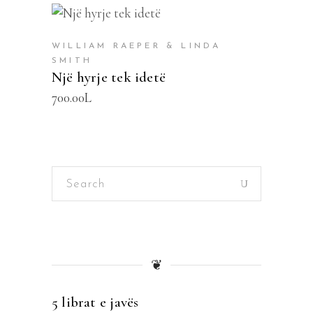
SHTOJE NË SHPORTË
WILLIAM RAEPER & LINDA
SMITH
Një hyrje tek idetë
700.00
L
Search
for:
❦
5 librat e javës