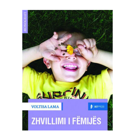
SHTOJE NË SHPORTË