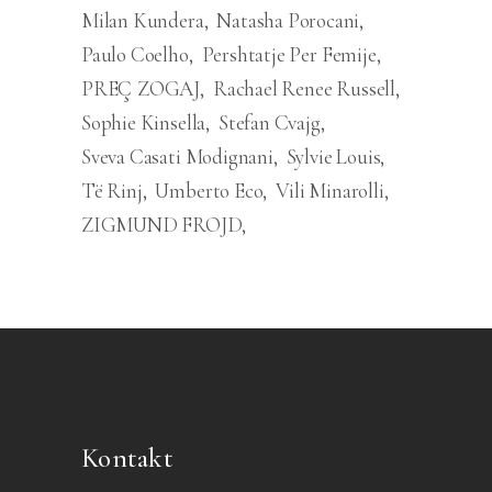
Milan Kundera
Natasha Porocani
Paulo Coelho
Pershtatje Per Femije
PREÇ ZOGAJ
Rachael Renee Russell
Sophie Kinsella
Stefan Cvajg
Sveva Casati Modignani
Sylvie Louis
Të Rinj
Umberto Eco
Vili Minarolli
ZIGMUND FROJD
Kontakt