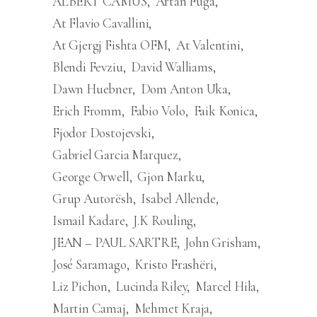
ALBERT CAMUS
Artan Fuga
At Flavio Cavallini
At Gjergj Fishta OFM
At Valentini
Blendi Fevziu
David Walliams
Dawn Huebner
Dom Anton Uka
Erich Fromm
Fabio Volo
Faik Konica
Fjodor Dostojevski
Gabriel Garcia Marquez
George Orwell
Gjon Marku
Grup Autorësh
Isabel Allende
Ismail Kadare
J.K Rouling
JEAN – PAUL SARTRE
John Grisham
José Saramago
Kristo Frashëri
Liz Pichon
Lucinda Riley
Marcel Hila
Martin Camaj
Mehmet Kraja