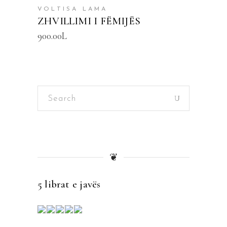
VOLTISA LAMA
ZHVILLIMI I FËMIJËS
900.00
L
Search
for:
❦
5 librat e javës