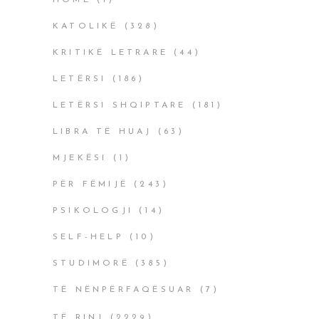
HOME
(1)
KATOLIKË
(328)
KRITIKË LETRARE
(44)
LETËRSI
(186)
LETËRSI SHQIPTARE
(181)
LIBRA TË HUAJ
(63)
MJEKËSI
(1)
PËR FËMIJË
(243)
PSIKOLOGJI
(14)
SELF-HELP
(10)
STUDIMORË
(385)
TË NËNPËRFAQËSUAR
(7)
TË RINJ
(2229)