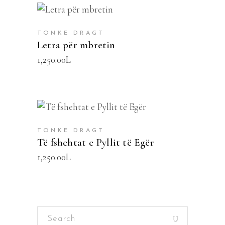
SHTOJE NË SHPORTË
TONKE DRAGT
Letra për mbretin
1,250.00
L
SHTOJE NË SHPORTË
TONKE DRAGT
Të fshehtat e Pyllit të Egër
1,250.00
L
Search