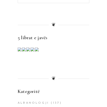
for:
❦
5 librat e javës
❦
Kategoritë
ALBANOLOGJI
(137)