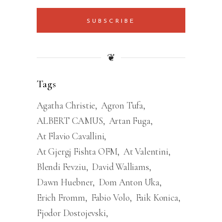
SUBSCRIBE
❦
Tags
Agatha Christie
Agron Tufa
ALBERT CAMUS
Artan Fuga
At Flavio Cavallini
At Gjergj Fishta OFM
At Valentini
Blendi Fevziu
David Walliams
Dawn Huebner
Dom Anton Uka
Erich Fromm
Fabio Volo
Faik Konica
Fjodor Dostojevski