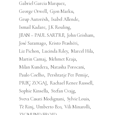
Gabriel Garcia Marquez
George Orwell
Gjon Marku
Grup Autorësh
Isabel Allende
Ismail Kadare
J.K Rouling
JEAN – PAUL SARTRE
John Grisham
José Saramago
Kristo Frashëri
Liz Pichon
Lucinda Riley
Marcel Hila
Martin Camaj
Mehmet Kraja
Milan Kundera
Natasha Porocani
Paulo Coelho
Pershtatje Per Femije
PREÇ ZOGAJ
Rachael Renee Russell
Sophie Kinsella
Stefan Cvajg
Sveva Casati Modignani
Sylvie Louis
Të Rinj
Umberto Eco
Vili Minarolli
ZIGMUND FROJD