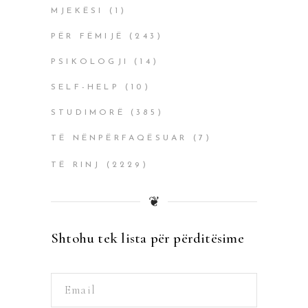
MJEKËSI
(1)
PËR FËMIJË
(243)
PSIKOLOGJI
(14)
SELF-HELP
(10)
STUDIMORË
(385)
TË NËNPËRFAQËSUAR
(7)
TË RINJ
(2229)
❦
Shtohu tek lista për përditësime