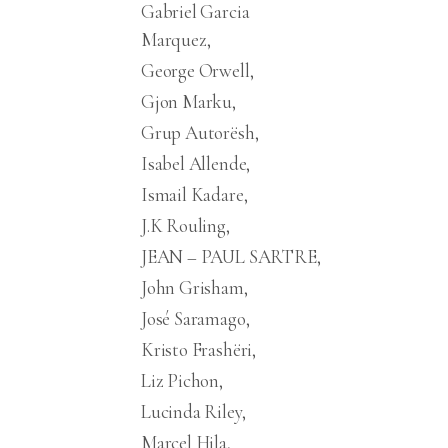
Gabriel Garcia
Marquez
George Orwell
Gjon Marku
Grup Autorësh
Isabel Allende
Ismail Kadare
J.K Rouling
JEAN – PAUL SARTRE
John Grisham
José Saramago
Kristo Frashëri
Liz Pichon
Lucinda Riley
Marcel Hila