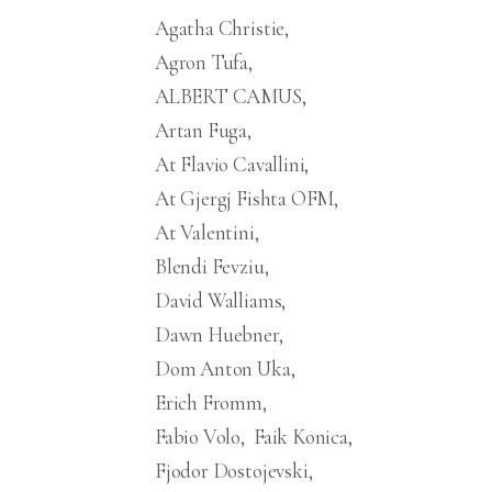
Agatha Christie
Agron Tufa
ALBERT CAMUS
Artan Fuga
At Flavio Cavallini
At Gjergj Fishta OFM
At Valentini
Blendi Fevziu
David Walliams
Dawn Huebner
Dom Anton Uka
Erich Fromm
Fabio Volo
Faik Konica
Fjodor Dostojevski