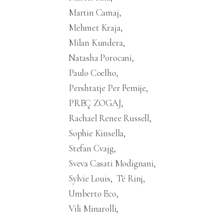
Martin Camaj
Mehmet Kraja
Milan Kundera
Natasha Porocani
Paulo Coelho
Pershtatje Per Femije
PREÇ ZOGAJ
Rachael Renee Russell
Sophie Kinsella
Stefan Cvajg
Sveva Casati Modignani
Sylvie Louis
Të Rinj
Umberto Eco
Vili Minarolli