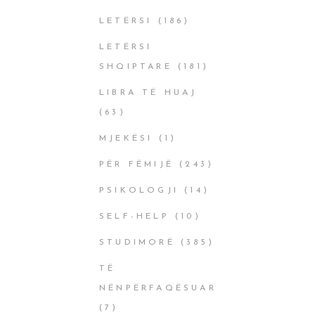
LETËRSI
(186)
LETËRSI
SHQIPTARE
(181)
LIBRA TË HUAJ
(63)
MJEKËSI
(1)
PËR FËMIJË
(243)
PSIKOLOGJI
(14)
SELF-HELP
(10)
STUDIMORË
(385)
TË
NËNPËRFAQËSUAR
(7)