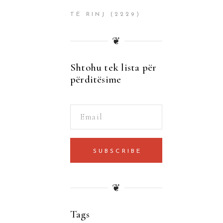
TË RINJ
(2229)
❦
Shtohu tek lista për
përditësime
SUBSCRIBE
❦
Tags