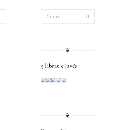
Search
for:
❦
5 librat e javës
❦