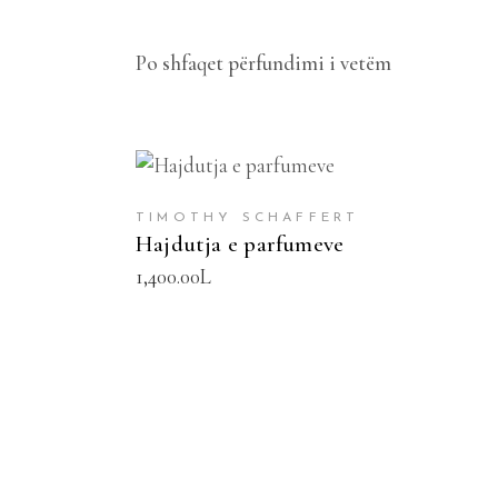
Po shfaqet përfundimi i vetëm
SHTOJE NË SHPORTË
TIMOTHY SCHAFFERT
Hajdutja e parfumeve
1,400.00
L